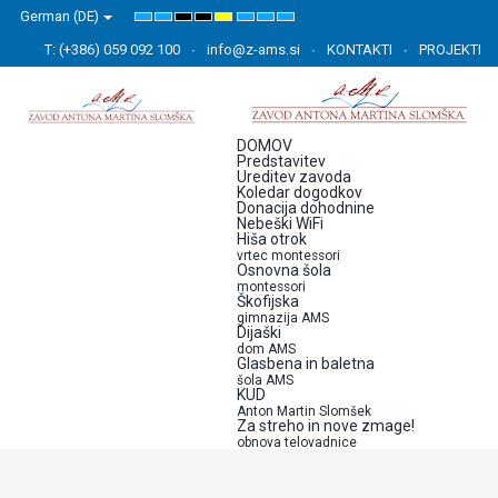
German (DE)
Default
Night
High
High
High
Set
Set
Set
mode
mode
Contrast
Contrast
Contrast
Smaller
Default
Larger
Black
Black
Yellow
Font
Font
Font
T: (+386) 059 092 100
info@z-ams.si
KONTAKTI
PROJEKTI
White
Yellow
Black
mode
mode
mode
DOMOV
Predstavitev
Ureditev zavoda
Koledar dogodkov
Donacija dohodnine
Nebeški WiFi
Hiša otrok
vrtec montessori
Osnovna šola
montessori
Škofijska
gimnazija AMS
Dijaški
dom AMS
Glasbena in baletna
šola AMS
KUD
Anton Martin Slomšek
Za streho in nove zmage!
obnova telovadnice