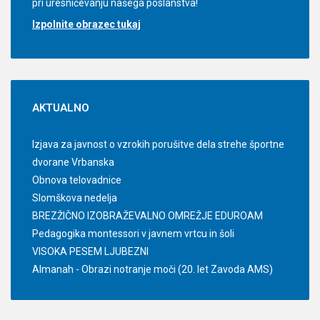
pri uresničevanju našega poslanstva!
Izpolnite obrazec tukaj
AKTUALNO
Izjava za javnost o vzrokih porušitve dela strehe športne
dvorane Vrbanska
Obnova telovadnice
Slomškova nedelja
BREZŽIČNO IZOBRAŽEVALNO OMREŽJE EDUROAM
Pedagogika montessori v javnem vrtcu in šoli
VISOKA PESEM LJUBEZNI
Almanah - Obrazi notranje moči (20. let Zavoda AMS)