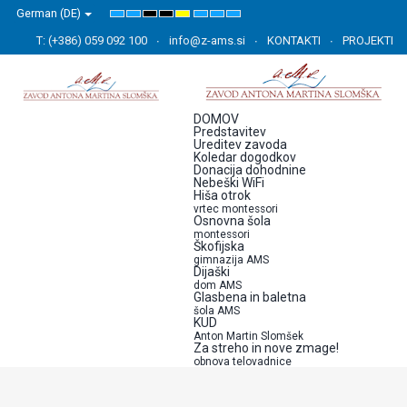
German (DE)
Default
Night
High
High
High
Set
Set
Set
mode
mode
Contrast
Contrast
Contrast
Smaller
Default
Larger
Black
Black
Yellow
Font
Font
Font
T: (+386) 059 092 100
info@z-ams.si
KONTAKTI
PROJEKTI
White
Yellow
Black
mode
mode
mode
DOMOV
Predstavitev
Ureditev zavoda
Koledar dogodkov
Donacija dohodnine
Nebeški WiFi
Hiša otrok
vrtec montessori
Osnovna šola
montessori
Škofijska
gimnazija AMS
Dijaški
dom AMS
Glasbena in baletna
šola AMS
KUD
Anton Martin Slomšek
Za streho in nove zmage!
obnova telovadnice