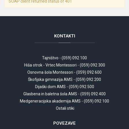
SOAP client returned status of 401
KONTAKTI
Tajništvo - (059) 092 100
Hiša otrok - Vrtec Montessori - (059) 092 300
Osnovna šola Montessori - (059) 092 600
Škofijska gimnazija AMS - (059) 092 200
Dijaški dom AMS - (059) 092 500
Glasbena in baletna šola AMS - (059) 092 400
Medgeneracijska akademija AMS - (059) 092 100
Ostali stiki
POVEZAVE