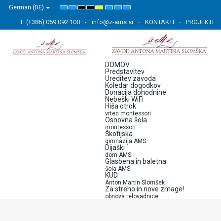
German (DE)
Default
Night
High
High
High
Set
Set
Set
mode
mode
Contrast
Contrast
Contrast
Smaller
Default
Larger
Black
Black
Yellow
Font
Font
Font
T: (+386) 059 092 100
info@z-ams.si
KONTAKTI
PROJEKTI
White
Yellow
Black
mode
mode
mode
DOMOV
Predstavitev
Ureditev zavoda
Koledar dogodkov
Donacija dohodnine
Nebeški WiFi
Hiša otrok
vrtec montessori
Osnovna šola
montessori
Škofijska
gimnazija AMS
Dijaški
dom AMS
Glasbena in baletna
šola AMS
KUD
Anton Martin Slomšek
Za streho in nove zmage!
obnova telovadnice