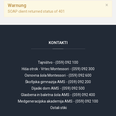
×
Warnung
SOAP client returned status of 401
KONTAKTI
Tajništvo - (059) 092 100
Hiša otrok - Vrtec Montessori - (059) 092 300
Osnovna šola Montessori - (059) 092 600
Škofijska gimnazija AMS - (059) 092 200
Dijaški dom AMS - (059) 092 500
Glasbena in baletna šola AMS - (059) 092 400
Medgeneracijska akademija AMS - (059) 092 100
Ostali stiki