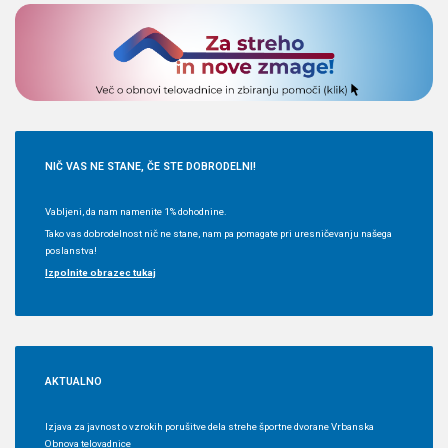
NIČ
VAS NE STANE, ČE STE DOBRODELNI!
Vabljeni, da nam namenite 1% dohodnine.
Tako vas dobrodelnost nič ne stane, nam pa pomagate pri uresničevanju našega
poslanstva!
Izpolnite obrazec tukaj
AKTUALNO
Izjava za javnost o vzrokih porušitve dela strehe športne dvorane Vrbanska
Obnova telovadnice