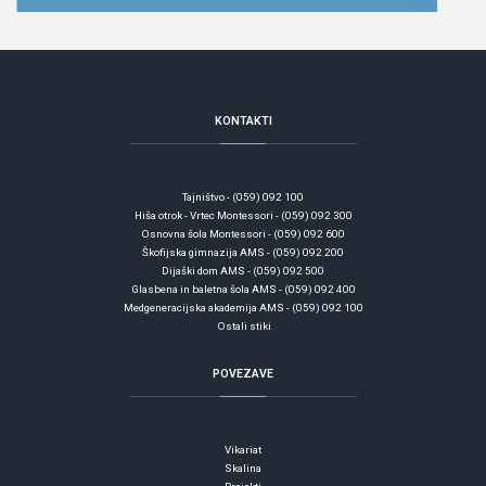
KONTAKTI
Tajništvo - (059) 092 100
Hiša otrok - Vrtec Montessori - (059) 092 300
Osnovna šola Montessori - (059) 092 600
Škofijska gimnazija AMS - (059) 092 200
Dijaški dom AMS - (059) 092 500
Glasbena in baletna šola AMS - (059) 092 400
Medgeneracijska akademija AMS - (059) 092 100
Ostali stiki
POVEZAVE
Vikariat
Skalina