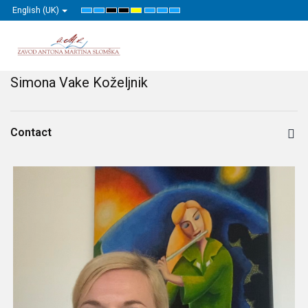
English (UK)
Default
Night
High
High
High
Set
Set
Set
mode
mode
Contrast
Contrast
Contrast
Smaller
Default
Larger
Black
Black
Yellow
Font
Font
Font
White
Yellow
Black
mode
mode
mode
Simona Vake Koželjnik
Contact
Position: