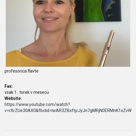
profesorica flavte
Fax:
vsak 1 . torek v mesecu
Website:
https://www.youtube.com/watch?
v=rXrZUe30AX0&fbclid=IwAR3ZBxftjcJyJn7gMRjN0ERMnK1xZvW