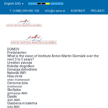
English (UK)
Default
Night
High
High
High
Set
Set
Set
mode
mode
Contrast
Contrast
Contrast
Smaller
Default
Larger
Black
Black
Yellow
Font
Font
Font
T: (+386) 059 092 100
info@z-ams.si
KONTAKTI
PROJEKTI
White
Yellow
Black
mode
mode
mode
DOMOV
Predstavitev
What is the vision of Institute Anton Martin Slomšek over the
next 3 to 5 years?
Ureditev zavoda
Koledar dogodkov
Donacija dohodnine
Nebeški WiFi
Hiša otrok
vrtec montessori
Osnovna šola
montessori
Škofijska
gimnazija AMS
Dijaški
dom AMS
Glasbena in baletna
šola AMS