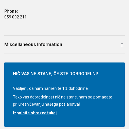
Phone:
059 092 211
Miscellaneous Information
Miscellaneous Information:
Misel:
"Matematika nas morda ne bo naučila kako sešteti ljubezen ali odšteti
NIČ
VAS NE STANE, ČE STE DOBRODELNI!
sovraštvo, nam pa lahko da upanje, da ima vsak problem rešitev."
Vabljeni, da nam namenite 1% dohodnine.
Tako vas dobrodelnost nič ne stane, nam pa pomagate
pri uresničevanju našega poslanstva!
Izpolnite obrazec tukaj