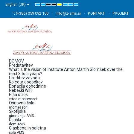
English (UK)
Default
Night
High
High
High
Set
Set
Set
mode
mode
Contrast
Contrast
Contrast
Smaller
Default
Larger
Black
Black
Yellow
Font
Font
Font
T: (+386) 059 092 100
info@z-ams.si
KONTAKTI
PROJEKTI
White
Yellow
Black
mode
mode
mode
DOMOV
Predstavitev
What is the vision of Institute Anton Martin Slomšek over the
next 3 to 5 years?
Ureditev zavoda
Koledar dogodkov
Donacija dohodnine
Nebeški WiFi
Hiša otrok
vrtec montessori
Osnovna šola
montessori
Škofijska
gimnazija AMS
Dijaški
dom AMS
Glasbena in baletna
šola AMS