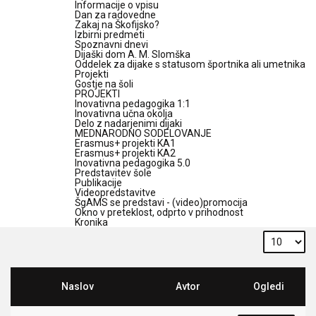
Informacije o vpisu
Dan za radovedne
Zakaj na Škofijsko?
Izbirni predmeti
Spoznavni dnevi
Dijaški dom A. M. Slomška
Oddelek za dijake s statusom športnika ali umetnika
Projekti
Gostje na šoli
PROJEKTI
Inovativna pedagogika 1:1
Inovativna učna okolja
Delo z nadarjenimi dijaki
MEDNARODNO SODELOVANJE
Erasmus+ projekti KA1
Erasmus+ projekti KA2
Inovativna pedagogika 5.0
Predstavitev šole
Publikacije
Videopredstavitve
ŠgAMS se predstavi - (video)promocija
Okno v preteklost, odprto v prihodnost
Kronika
Naslov
Avtor
Ogledi