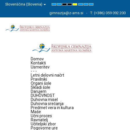
Slovenščina (Slovenia)
Default
Night
High
High
High
Set
Set
Set
mode
mode
Contrast
Contrast
Contrast
Smaller
Default
Larger
Black
Black
Yellow
Font
Font
Font
gimnazija@z-ams.si
T: (+386) 059 092 200
White
Yellow
Black
mode
mode
mode
Domov
Kontakti
Usmeritev
- - -
Letni delovni načrt
Pravilniki
Organi šole
Skladi šole
Darujem
DUHOVNOST
Duhovna misel
Duhovna srečanja
Predmet vera in kultura
Maše
Učni proces
Ravnatelj
Učiteljski zbor
Pogovorne ure