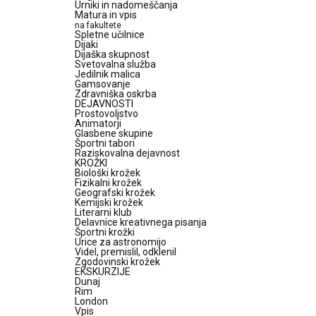
Urniki in nadomeščanja
Matura in vpis
na fakultete
Spletne učilnice
Dijaki
Dijaška skupnost
Svetovalna služba
Jedilnik malica
Gamsovanje
Zdravniška oskrba
DEJAVNOSTI
Prostovoljstvo
Animatorji
Glasbene skupine
Športni tabori
Raziskovalna dejavnost
KROŽKI
Biološki krožek
Fizikalni krožek
Geografski krožek
Kemijski krožek
Literarni klub
Delavnice kreativnega pisanja
Športni krožki
Urice za astronomijo
Videl, premislil, odklenil
Zgodovinski krožek
EKSKURZIJE
Dunaj
Rim
London
Vpis