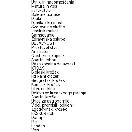
Urniki in nadomeščanja
Matura in vpis
na fakultete
Spletne učilnice
Dijaki
Dijaška skupnost
Svetovalna služba
Jedilnik malica
Gamsovanje
Zdravniška oskrba
DEJAVNOSTI
Prostovoljstvo
Animatorji
Glasbene skupine
Športni tabori
Raziskovalna dejavnost
KROŽKI
Biološki krožek
Fizikalni krožek
Geografski krožek
Kemijski krožek
Literarni klub
Delavnice kreativnega pisanja
Športni krožki
Urice za astronomijo
Videl, premislil, odklenil
Zgodovinski krožek
EKSKURZIJE
Dunaj
Rim
London
Vpis