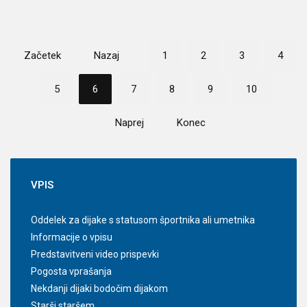
Začetek
Nazaj
1
2
3
4
5
6
7
8
9
10
Naprej
Konec
VPIS
Oddelek za dijake s statusom športnika ali umetnika
Informacije o vpisu
Predstavitveni video prispevki
Pogosta vprašanja
Nekdanji dijaki bodočim dijakom
Starši staršem