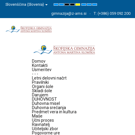
Slovenščina (Slovenia)
Default
Night
High
High
High
Set
Set
Set
mode
mode
Contrast
Contrast
Contrast
Smaller
Default
Larger
Black
Black
Yellow
Font
Font
Font
gimnazija@z-ams.si
T: (+386) 059 092 200
White
Yellow
Black
mode
mode
mode
Domov
Kontakti
Usmeritev
- - -
Letni delovni načrt
Pravilniki
Organi šole
Skladi šole
Darujem
DUHOVNOST
Duhovna misel
Duhovna srečanja
Predmet vera in kultura
Maše
Učni proces
Ravnatelj
Učiteljski zbor
Pogovorne ure