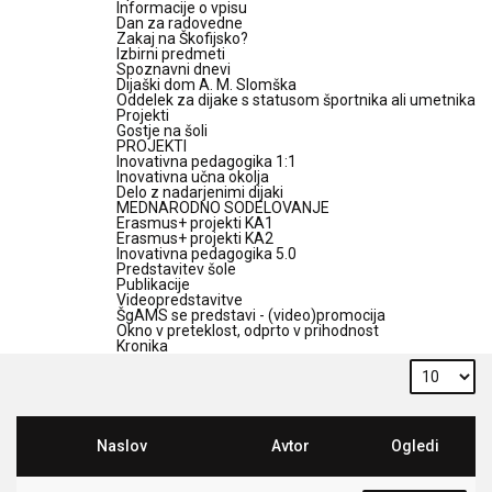
Informacije o vpisu
Dan za radovedne
Zakaj na Škofijsko?
Izbirni predmeti
Spoznavni dnevi
Dijaški dom A. M. Slomška
Oddelek za dijake s statusom športnika ali umetnika
Projekti
Gostje na šoli
PROJEKTI
Inovativna pedagogika 1:1
Inovativna učna okolja
Delo z nadarjenimi dijaki
MEDNARODNO SODELOVANJE
Erasmus+ projekti KA1
Erasmus+ projekti KA2
Inovativna pedagogika 5.0
Predstavitev šole
Publikacije
Videopredstavitve
ŠgAMS se predstavi - (video)promocija
Okno v preteklost, odprto v prihodnost
Kronika
Naslov
Avtor
Ogledi