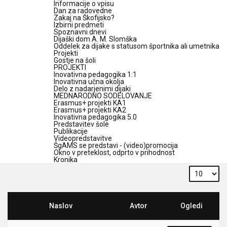
Informacije o vpisu
Dan za radovedne
Zakaj na Škofijsko?
Izbirni predmeti
Spoznavni dnevi
Dijaški dom A. M. Slomška
Oddelek za dijake s statusom športnika ali umetnika
Projekti
Gostje na šoli
PROJEKTI
Inovativna pedagogika 1:1
Inovativna učna okolja
Delo z nadarjenimi dijaki
MEDNARODNO SODELOVANJE
Erasmus+ projekti KA1
Erasmus+ projekti KA2
Inovativna pedagogika 5.0
Predstavitev šole
Publikacije
Videopredstavitve
ŠgAMS se predstavi - (video)promocija
Okno v preteklost, odprto v prihodnost
Kronika
Naslov
Avtor
Ogledi