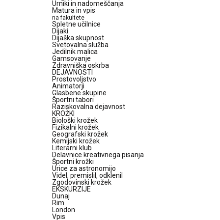
Urniki in nadomeščanja
Matura in vpis
na fakultete
Spletne učilnice
Dijaki
Dijaška skupnost
Svetovalna služba
Jedilnik malica
Gamsovanje
Zdravniška oskrba
DEJAVNOSTI
Prostovoljstvo
Animatorji
Glasbene skupine
Športni tabori
Raziskovalna dejavnost
KROŽKI
Biološki krožek
Fizikalni krožek
Geografski krožek
Kemijski krožek
Literarni klub
Delavnice kreativnega pisanja
Športni krožki
Urice za astronomijo
Videl, premislil, odklenil
Zgodovinski krožek
EKSKURZIJE
Dunaj
Rim
London
Vpis