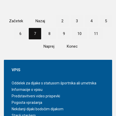
Začetek
Nazaj
2
3
4
5
6
7
8
9
10
11
Naprej
Konec
VPIS
Oddelek za dijake s statusom športnika ali umetnika
Informacije o vpisu
Predstavitveni video prispevki
Pogosta vprašanja
Nekdanji dijaki bodočim dijakom
Starši staršem