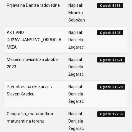
Prijava na Dan za radovedne
Napisal:
Ogledi: 5453
Milanka
Sobočan
AKTIVNO
Napisal:
Ogledi: 6305
DRŽAVLJANSTVO_OKROGLA
Danijela
MIZA
Žegarac
Mesečni novičnik za oktober
Napisal:
Ogledi: 13321
2023
Danijela
Žegarac
Prvi letniki na ekskurziji v
Napisal:
Ogledi: 21628
Slovenj Gradcu
Danijela
Žegarac
Geografija_maturantke in
Napisal:
Ogledi: 12756
maturanti na terenu
Danijela
Žegarac