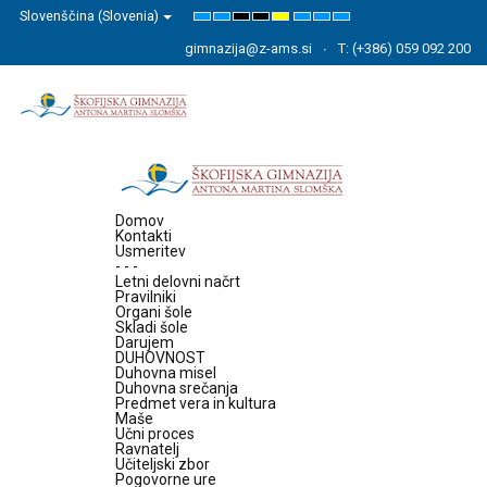
Slovenščina (Slovenia)
Default
Night
High
High
High
Set
Set
Set
mode
mode
Contrast
Contrast
Contrast
Smaller
Default
Larger
Black
Black
Yellow
Font
Font
Font
gimnazija@z-ams.si
T: (+386) 059 092 200
White
Yellow
Black
mode
mode
mode
Domov
Kontakti
Usmeritev
- - -
Letni delovni načrt
Pravilniki
Organi šole
Skladi šole
Darujem
DUHOVNOST
Duhovna misel
Duhovna srečanja
Predmet vera in kultura
Maše
Učni proces
Ravnatelj
Učiteljski zbor
Pogovorne ure