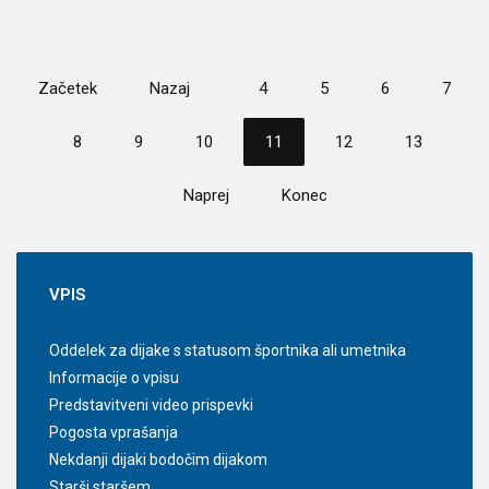
Začetek
Nazaj
4
5
6
7
8
9
10
11
12
13
Naprej
Konec
VPIS
Oddelek za dijake s statusom športnika ali umetnika
Informacije o vpisu
Predstavitveni video prispevki
Pogosta vprašanja
Nekdanji dijaki bodočim dijakom
Starši staršem