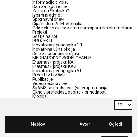
Informacije o vpisu
Dan za radovedne
Zakaj na Škofijsko?
Izbirni predmeti
Spoznavni dnevi
Dijaški dom A. M. Slomška
Oddelek za dijake s statusom športnika ali umetnika
Projekti
Gostje na šoli
PROJEKTI
Inovativna pedagogika 1:1
Inovativna učna okolja
Delo z nadarjenimi dijaki
MEDNARODNO SODELOVANJE
Erasmus+ projekti KA1
Erasmus+ projekti KA2
Inovativna pedagogika 5.0
Predstavitev šole
Publikacije
Videopredstavitve
ŠgAMS se predstavi - (video)promocija
Okno v preteklost, odprto v prihodnost
Kronika
Naslov
Avtor
Ogledi