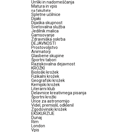
Urniki in nadomeščanja
Matura in vpis
na fakultete
Spletne učilnice
Dijaki
Dijaška skupnost
Svetovalna služba
Jedilnik malica
Gamsovanje
Zdravniška oskrba
DEJAVNOSTI
Prostovoljstvo
Animatorji
Glasbene skupine
Športni tabori
Raziskovalna dejavnost
KROŽKI
Biološki krožek
Fizikalni krožek
Geografski krožek
Kemijski krožek
Literarni klub
Delavnice kreativnega pisanja
Športni krožki
Urice za astronomijo
Videl, premislil, odklenil
Zgodovinski krožek
EKSKURZIJE
Dunaj
Rim
London
Vpis