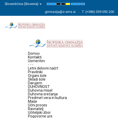
Slovenščina (Slovenia)
Default
Night
High
High
High
Set
Set
Set
mode
mode
Contrast
Contrast
Contrast
Smaller
Default
Larger
Black
Black
Yellow
Font
Font
Font
gimnazija@z-ams.si
T: (+386) 059 092 200
White
Yellow
Black
mode
mode
mode
Domov
Kontakti
Usmeritev
- - -
Letni delovni načrt
Pravilniki
Organi šole
Skladi šole
Darujem
DUHOVNOST
Duhovna misel
Duhovna srečanja
Predmet vera in kultura
Maše
Učni proces
Ravnatelj
Učiteljski zbor
Pogovorne ure