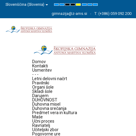
Slovenščina (Slovenia)
Default
Night
High
High
High
Set
Set
Set
mode
mode
Contrast
Contrast
Contrast
Smaller
Default
Larger
Black
Black
Yellow
Font
Font
Font
gimnazija@z-ams.si
T: (+386) 059 092 200
White
Yellow
Black
mode
mode
mode
Domov
Kontakti
Usmeritev
- - -
Letni delovni načrt
Pravilniki
Organi šole
Skladi šole
Darujem
DUHOVNOST
Duhovna misel
Duhovna srečanja
Predmet vera in kultura
Maše
Učni proces
Ravnatelj
Učiteljski zbor
Pogovorne ure