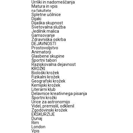
Urniki in nadomeščanja
Matura in vpis
na fakultete
Spletne učilnice
Dijaki
Dijaška skupnost
Svetovalna služba
Jedilnik malica
Gamsovanje
Zdravniška oskrba
DEJAVNOSTI
Prostovoljstvo
Animatorji
Glasbene skupine
Športni tabori
Raziskovalna dejavnost
KROŽKI
Biološki krožek
Fizikalni krožek
Geografski krožek
Kemijski krožek
Literarni klub
Delavnice kreativnega pisanja
Športni krožki
Urice za astronomijo
Videl, premislil, odklenil
Zgodovinski krožek
EKSKURZIJE
Dunaj
Rim
London
Vpis