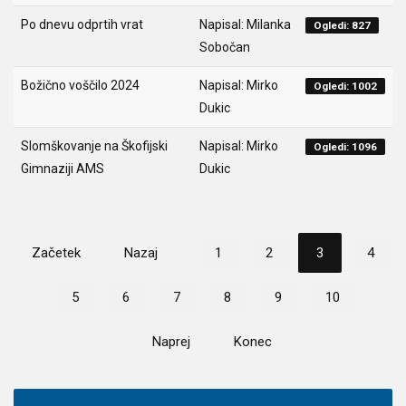
Po dnevu odprtih vrat
Napisal: Milanka
Ogledi: 827
Sobočan
Božično voščilo 2024
Napisal: Mirko
Ogledi: 1002
Dukic
Slomškovanje na Škofijski
Napisal: Mirko
Ogledi: 1096
Gimnaziji AMS
Dukic
Začetek
Nazaj
1
2
3
4
5
6
7
8
9
10
Naprej
Konec