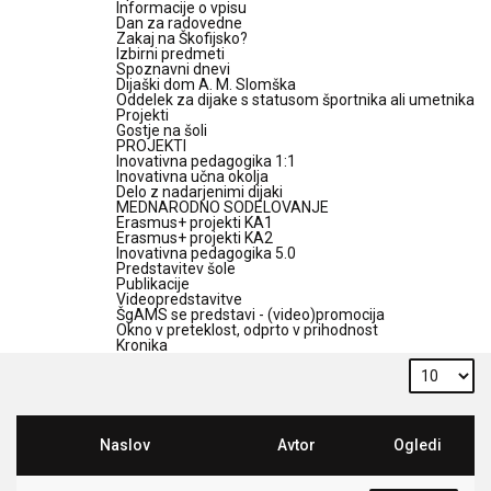
Informacije o vpisu
Dan za radovedne
Zakaj na Škofijsko?
Izbirni predmeti
Spoznavni dnevi
Dijaški dom A. M. Slomška
Oddelek za dijake s statusom športnika ali umetnika
Projekti
Gostje na šoli
PROJEKTI
Inovativna pedagogika 1:1
Inovativna učna okolja
Delo z nadarjenimi dijaki
MEDNARODNO SODELOVANJE
Erasmus+ projekti KA1
Erasmus+ projekti KA2
Inovativna pedagogika 5.0
Predstavitev šole
Publikacije
Videopredstavitve
ŠgAMS se predstavi - (video)promocija
Okno v preteklost, odprto v prihodnost
Kronika
Naslov
Avtor
Ogledi