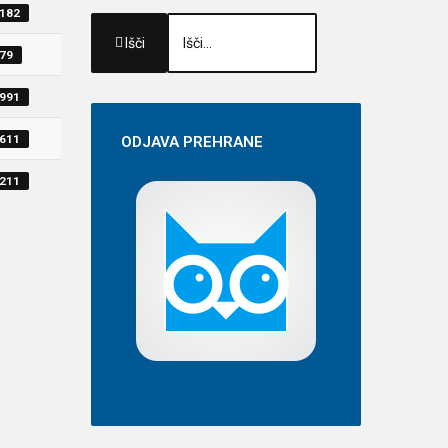
4182
Išči
779
3991
9611
ODJAVA
PREHRANE
6211