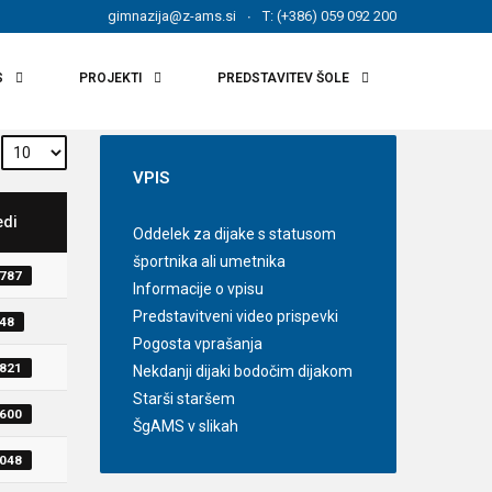
gimnazija@z-ams.si
T: (+386) 059 092 200
S
PROJEKTI
PREDSTAVITEV ŠOLE
VPIS
edi
Oddelek za dijake s statusom
športnika ali umetnika
5787
Informacije o vpisu
Predstavitveni video prispevki
648
Pogosta vprašanja
2821
Nekdanji dijaki bodočim dijakom
Starši staršem
8600
ŠgAMS v slikah
1048