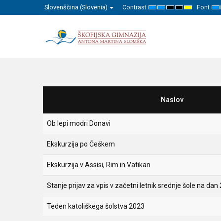
Slovenščina (Slovenia)
Contrast
Font
Default
Night
High
High
High
Se
mode
mode
Contrast
Contrast
Contrast
Sm
Black
Black
Yellow
F
White
Yellow
Black
mode
mode
mode
Naslov
Ob lepi modri Donavi
Ekskurzija po Češkem
Ekskurzija v Assisi, Rim in Vatikan
Stanje prijav za vpis v začetni letnik srednje šole na dan 
Teden katoliškega šolstva 2023