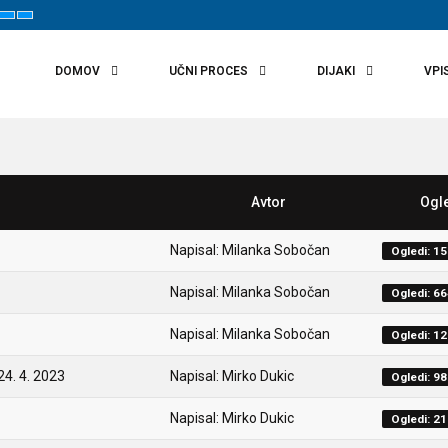
t
Set
Set
aller
Default
Larger
ont
Font
Font
DOMOV
UČNI PROCES
DIJAKI
VPI
Avtor
Ogl
Napisal: Milanka Sobočan
Ogledi: 1
Napisal: Milanka Sobočan
Ogledi: 6
Napisal: Milanka Sobočan
Ogledi: 1
24. 4. 2023
Napisal: Mirko Dukic
Ogledi: 9
Napisal: Mirko Dukic
Ogledi: 2