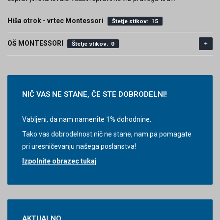
Hiša otrok - vrtec Montessori
Vodstvo in tajništvo dijaškega doma
Štetje stikov: 15
Štetje stikov: 4
OŠ MONTESSORI
Vzgojiteljski zbor
Štetje stikov: 0
Štetje stikov: 7
Tehnično-administrativni kader
Ravnateljica, svetovalna služba, tajništvo
Štetje stikov: 5
Štetje stikov: 3
Učiteljski zbor
Štetje stikov: 19
NIČ
VAS NE STANE, ČE STE DOBRODELNI!
Tehnični sodelavci
Štetje stikov: 4
Vabljeni, da nam namenite 1% dohodnine.
Tako vas dobrodelnost nič ne stane, nam pa pomagate
pri uresničevanju našega poslanstva!
Izpolnite obrazec tukaj
AKTUALNO