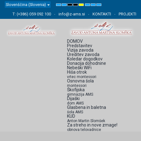
Slovenščina (Slovenia)
Default
Night
High
High
High
Set
Set
Set
mode
mode
Contrast
Contrast
Contrast
Smaller
Default
Larger
Black
Black
Yellow
Font
Font
Font
T: (+386) 059 092 100
info@z-ams.si
KONTAKTI
PROJEKTI
White
Yellow
Black
mode
mode
mode
DOMOV
Predstavitev
Vizija zavoda
Ureditev zavoda
Koledar dogodkov
Donacija dohodnine
Nebeški WiFi
Hiša otrok
vrtec montessori
Osnovna šola
montessori
Škofijska
gimnazija AMS
Dijaški
dom AMS
Glasbena in baletna
šola AMS
KUD
Anton Martin Slomšek
Za streho in nove zmage!
obnova telovadnice