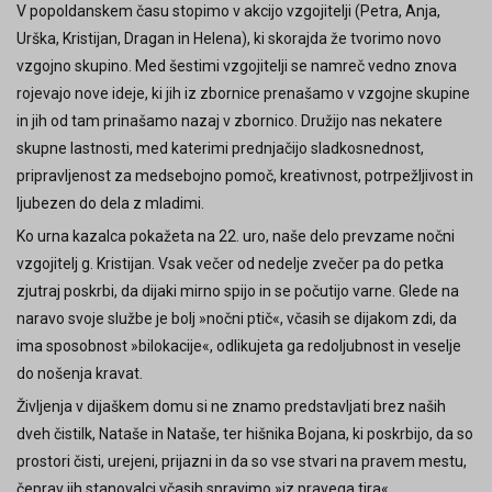
V popoldanskem času stopimo v akcijo vzgojitelji (Petra, Anja,
Tehnični sodelavci
Štetje stikov: 4
Urška, Kristijan, Dragan in Helena), ki skorajda že tvorimo novo
vzgojno skupino. Med šestimi vzgojitelji se namreč vedno znova
rojevajo nove ideje, ki jih iz zbornice prenašamo v vzgojne skupine
in jih od tam prinašamo nazaj v zbornico. Družijo nas nekatere
skupne lastnosti, med katerimi prednjačijo sladkosnednost,
pripravljenost za medsebojno pomoč, kreativnost, potrpežljivost in
ljubezen do dela z mladimi.
Ko urna kazalca pokažeta na 22. uro, naše delo prevzame nočni
vzgojitelj g. Kristijan. Vsak večer od nedelje zvečer pa do petka
zjutraj poskrbi, da dijaki mirno spijo in se počutijo varne. Glede na
naravo svoje službe je bolj »nočni ptič«, včasih se dijakom zdi, da
ima sposobnost »bilokacije«, odlikujeta ga redoljubnost in veselje
do nošenja kravat.
Življenja v dijaškem domu si ne znamo predstavljati brez naših
dveh čistilk, Nataše in Nataše, ter hišnika Bojana, ki poskrbijo, da so
prostori čisti, urejeni, prijazni in da so vse stvari na pravem mestu,
čeprav jih stanovalci včasih spravimo »iz pravega tira«.