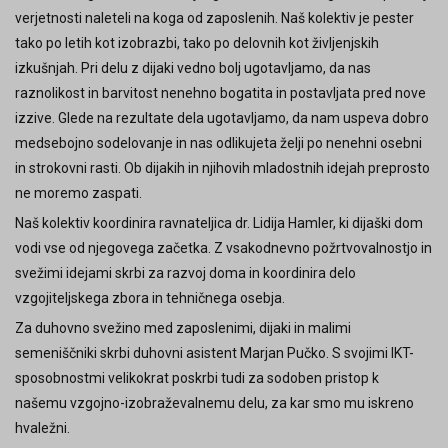
naslov:
gimnazija@z-ams.si
verjetnosti naleteli na koga od zaposlenih. Naš kolektiv je pester
tako po letih kot izobrazbi, tako po delovnih kot življenjskih
Aktiv učiteljev slovenščine
Štetje stikov: 2
izkušnjah. Pri delu z dijaki vedno bolj ugotavljamo, da nas
raznolikost in barvitost nenehno bogatita in postavljata pred nove
Aktiv učiteljev matematike
Štetje stikov: 2
izzive. Glede na rezultate dela ugotavljamo, da nam uspeva dobro
Aktiv učiteljev angleščine in španščine
medsebojno sodelovanje in nas odlikujeta želji po nenehni osebni
Štetje stikov: 3
in strokovni rasti. Ob dijakih in njihovih mladostnih idejah preprosto
Aktiv učiteljev nemščine
Štetje stikov: 3
ne moremo zaspati.
Naš kolektiv koordinira ravnateljica dr. Lidija Hamler, ki dijaški dom
Aktiv učiteljev humanistike
Štetje stikov: 3
vodi vse od njegovega začetka. Z vsakodnevno požrtvovalnostjo in
svežimi idejami skrbi za razvoj doma in koordinira delo
Aktiv učiteljev naravoslovja
Štetje stikov: 5
vzgojiteljskega zbora in tehničnega osebja.
Aktiv učiteljev družboslovja
Štetje stikov: 3
Za duhovno svežino med zaposlenimi, dijaki in malimi
semeniščniki skrbi duhovni asistent Marjan Pučko. S svojimi IKT-
Aktiv učiteljev dušeslovja
Štetje stikov: 3
sposobnostmi velikokrat poskrbi tudi za sodoben pristop k
našemu vzgojno-izobraževalnemu delu, za kar smo mu iskreno
Aktiv učiteljev športne vzgoje
Štetje stikov: 3
hvaležni.