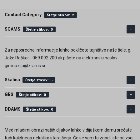
Contact Category
Štetje stikov: 2
SGAMS
Štetje stikov: 0
Za neposredne informacije lahko pokličete tajništvo naše šole: g.
Jože Roškar - 059 092 200 ali pišete na elektronski naslov:
gimnazija@z-ams.si
Skalina
Vodstvo, svetovalna služba in tajništvo gimnazije
Štetje stikov: 5
Štetje stikov: 5
GBŠ
Štetje stikov: 0
Kontakti
DDAMS
Vodstvo in tajništvo GBŠ AMS
Štetje stikov: 0
Štetje stikov: 2
Strokovni sodelavci GBŠ AMS
Štetje stikov: 30
Za neposredne informacije lahko pokličete tajništvo naše
Med mladimi obrazi naših dijakov lahko v dijaškem domu srečate
šole: g. Jože Roškar - 059 092 200 ali pišete na elektronski
tudi kakšnega nekoliko starejšega. Če se vam to zgodi, ste po vsej