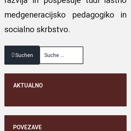
razvija in pospešuje tudi lastno
medgeneracijsko pedagogiko in
socialno skrbstvo.
Suchen
AKTUALNO
POVEZAVE