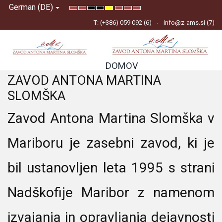
German (DE)
Default
Night
High
High
High
Set
Set
Set
mode
mode
Contrast
Contrast
Contrast
Smaller
Default
Larger
T: (+386) 059 092 (6)
info@z-ams.si (7)
Black
Black
Yellow
Font
Font
Font
White
Yellow
Black
mode
mode
mode
DOMOV
ZAVOD ANTONA MARTINA
SLOMŠKA
Zavod Antona Martina Slomška v
Mariboru je zasebni zavod, ki je
bil ustanovljen leta 1995 s strani
Nadškofije Maribor z namenom
izvajanja in opravljanja dejavnosti