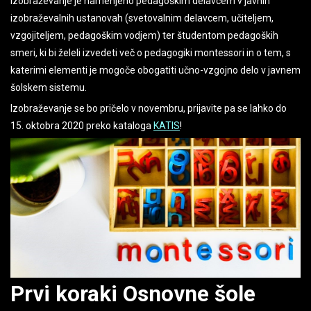
Izobraževanje je namenjeno pedagoškim delavcem v javnih
izobraževalnih ustanovah (svetovalnim delavcem, učiteljem,
vzgojiteljem, pedagoškim vodjem) ter študentom pedagoških
smeri, ki bi želeli izvedeti več o pedagogiki montessori in o tem, s
katerimi elementi je mogoče obogatiti učno-vzgojno delo v javnem
šolskem sistemu.
Izobraževanje se bo pričelo v novembru, prijavite pa se lahko do
15. oktobra 2020 preko kataloga
KATIS
!
Prvi koraki Osnovne šole