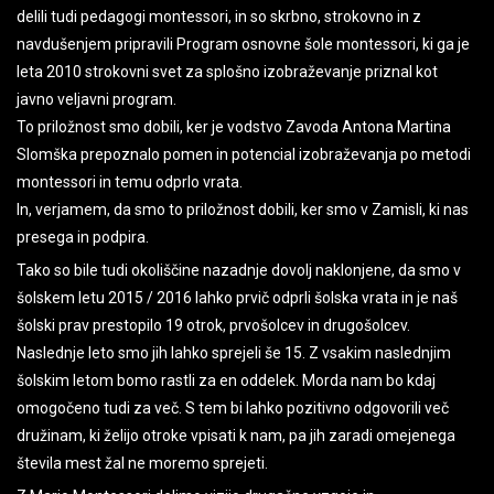
delili tudi pedagogi montessori, in so skrbno, strokovno in z
navdušenjem pripravili Program osnovne šole montessori, ki ga je
leta 2010 strokovni svet za splošno izobraževanje priznal kot
javno veljavni program.
To priložnost smo dobili, ker je vodstvo Zavoda Antona Martina
Slomška prepoznalo pomen in potencial izobraževanja po metodi
montessori in temu odprlo vrata.
In, verjamem, da smo to priložnost dobili, ker smo v Zamisli, ki nas
presega in podpira.
Tako so bile tudi okoliščine nazadnje dovolj naklonjene, da smo v
šolskem letu 2015 / 2016 lahko prvič odprli šolska vrata in je naš
šolski prav prestopilo 19 otrok, prvošolcev in drugošolcev.
Naslednje leto smo jih lahko sprejeli še 15. Z vsakim naslednjim
šolskim letom bomo rastli za en oddelek. Morda nam bo kdaj
omogočeno tudi za več. S tem bi lahko pozitivno odgovorili več
družinam, ki želijo otroke vpisati k nam, pa jih zaradi omejenega
števila mest žal ne moremo sprejeti.