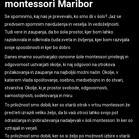
montessori Maribor
Se spomnimo, kaj nas je prevevalo, ko smo šli v šolo? Jaz se
predvsem spomnim navdušenja in veselja. In vedoželjnosti.
Tudi vere in zaupanja, da bo šola prostor, kjer bom lahko
raziskovala in odkrivala čuda sveta in življenja, kjer bom razvijala
svoje sposobnosti in kjer bo dobro.
Danes imamo soustvarjalci osnovne šole montessori privilegij in
odgovornost ustvarjati okolje, ki naj odgovori na otrokova
pričakovanja in zaupanje na najboljši možni način. Okolje, v
katerem vlada spoštovanje, osebno, medsebojno in do stvari,
stvarstva. Okolje, ki je prostor svobode, odgovornosti,
samostojnosti, sodelovanja in miru.
To priložnost smo dobili, ker so starši otrok v vrtcu montessori že
pred leti izrazili veliko željo, da bi vaši otroci lahko svojo pot
odraščanja in izobraževanja nadaljevali v šoli montessori. In ker so
vztrajali in verjeli.
To priložnost smo dobili, ker so si željo po možnosti izbire s starši