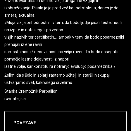
Z Mario Montessori delimo vizijo drugačne vzgoje in
izobraževanja. Pisala jo je pred več kot pol stoletja, danes je še
zmeraj aktualna.
»Moja vizija prihodnosti ni v tem, da bodo ljudje pisali teste, hodili
na izpite in nato segali po vedno
višjih nazivih ter certifikatih…, ampak v tem, da bodo posamezniki
prehajali iz ene ravni
samostojnosti / neodvisnosti na višjo raven. To bodo dosegali s
pomočjo lastne dejavnosti, z napori
lastne volje, kar konstituira notranjo evolucijo posameznika.«
Želim, da s šolo in šolarji rastemo učitelji in starši in skupaj
ustvarjamo svet, kakršnega si želimo.
Stanka Čremožnik Parpaillon,
ravnateljica
POVEZAVE