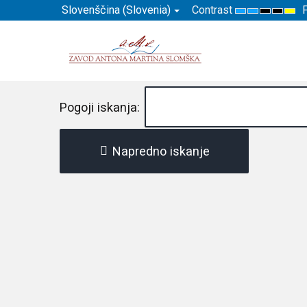
Slovenščina (Slovenia)
Contrast
Default
Night
High
High
Hig
mode
mode
Contrast
Contr
Con
Black
Black
Yel
White
Yello
Bla
mode
mode
mo
Pogoji iskanja:
Napredno iskanje
Tukaj je nekaj primerov, kako
Vnesite
to in tisto
v obrazec za