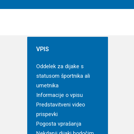
VPIS
Oddelek za dijake s
statusom športnika ali
umetnika
Informacije o vpisu
Predstavitveni video
prispevki
 in
Pogosta vprašanja
Nekdanji dijaki bodočim