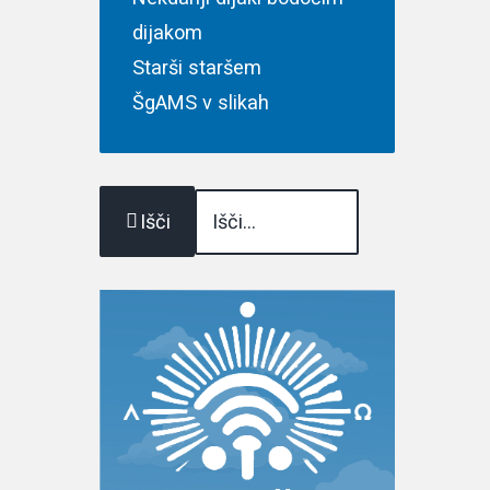
dijakom
 in ne
Starši staršem
ŠgAMS v slikah
disi
Išči
ate z
ek