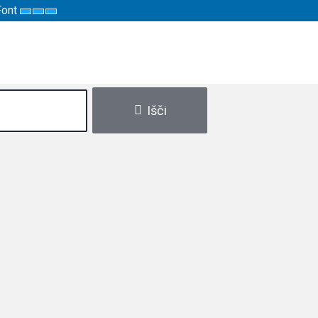
Font
h
Set
Set
Set
ast
trast
Smaller
Default
Larger
low
Font
Font
Font
w
ck
de
Išči
 lahko uporabite funkcijo iskanja:
 iskanje in bo vrnil rezultate za "to"