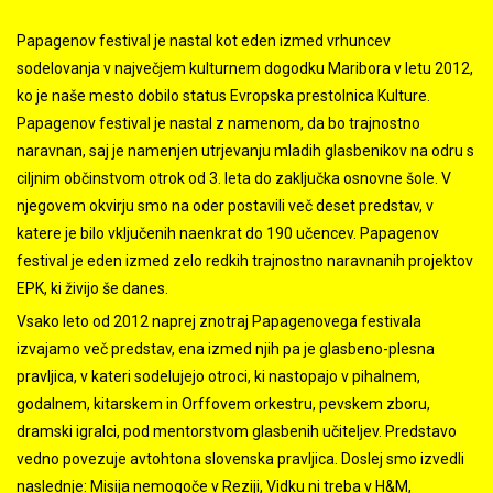
Papagenov festival je nastal kot eden izmed vrhuncev
sodelovanja v največjem kulturnem dogodku Maribora v letu 2012,
ko je naše mesto dobilo status Evropska prestolnica Kulture.
Papagenov festival je nastal z namenom, da bo trajnostno
naravnan, saj je namenjen utrjevanju mladih glasbenikov na odru s
ciljnim občinstvom otrok od 3. leta do zaključka osnovne šole. V
njegovem okvirju smo na oder postavili več deset predstav, v
katere je bilo vključenih naenkrat do 190 učencev. Papagenov
festival je eden izmed zelo redkih trajnostno naravnanih projektov
EPK, ki živijo še danes.
Vsako leto od 2012 naprej znotraj Papagenovega festivala
izvajamo več predstav, ena izmed njih pa je glasbeno-plesna
pravljica, v kateri sodelujejo otroci, ki nastopajo v pihalnem,
godalnem, kitarskem in Orffovem orkestru, pevskem zboru,
dramski igralci, pod mentorstvom glasbenih učiteljev. Predstavo
vedno povezuje avtohtona slovenska pravljica. Doslej smo izvedli
naslednje: Misija nemogoče v Reziji, Vidku ni treba v H&M,