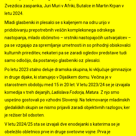
Zvezdica zaspanka, Juri Muri v Afriki, Butalce in Martin Krpan v
letu 2024.
Mladi glasbeniki in plesalci se s kaljenjem na odru urijo v
pridobivanju prepotrebnih veščin kompleksnega odrskega
nastopanja, mlado občinstvo – vrstniki nastopajočih ustvarjalcev –
pa se vzgajajo za spremljanje umetnosti in so prihodnji obiskovalci
kulturnih prireditev, nekateri pa se zaradi ogledov predstave tudi
samo odločijo, da postanejo glasbeniki oz. plesalci.
Po letu 2023 stalno deluje dramska skupina, ki vključuje gimnazijce
in druge dijake, ki stanujejo v Dijaškem domu. Večina je v
starostnem obdobju med 15 in 20 let. V letu 2023/24 se je izvajala
komedija v treh dejanjih,
Ladislava Fodorja, Matura.
Z njo smo
uspešno gostovali po vzhodni Sloveniji. Na tekmovanje mladinskih
gledaliških skupin se nismo prijavili zaradi objektivnih razlogov, ker
je režiser bil odsoten.
V letu 2024/25 sta se izvajali dve enodejanki s katerima se je
obeležilo obletnico prve in druge svetovne vojne. Prva je