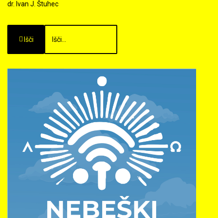
dr. Ivan J. Štuhec
Išči