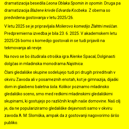
dramatizacija besedila
Leona Oblaka Spomin in opomin
. Druga pa
dramatizacija
Blažene krivde Edvarda Kocbeka.
Z obema so
predvidena gostovanja v letu 2025/26.
V letu 2025 se je pripravljala
Molierovo komedijo Žlahtni meščan
.
Predpremierna izvedba je bila 23. 6. 2025. V akademskem letu
2025/26 bomo s komedijo gostovali in se tudi prijavili na
tekmovanja ali revije.
Na novo se bo študirala otroška igra Alenke Spacal, Dolginasti
dolgčas in mladinska monodrama
Najstnica
.
Člani gledališke skupine sodelujejo tudi pri drugih prireditvah v
okviru Zavoda ali v posameznih enotah, kot je gimnazija, dijaški
dom in glasbeno baletna šola. Kolikor poznamo mladinsko
gledališko sceno, smo med redkimi mladinskimi gledališkimi
skupinami, ki gostujejo po različnih krajih naše domovine. Naš cilj
je, da ne populariziramo gledališke dejavnosti samo v okviru
zavoda A. M. Slomška, ampak da z gostovanji nagovorimo širšo
publiko.