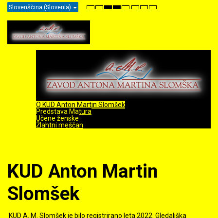
Slovenščina (Slovenia)
Default
Night
High
High
High
Set
Set
Set
mode
mode
Contrast
Contrast
Contrast
Smaller
Default
Larger
Black
Black
Yellow
Font
Font
Font
White
Yellow
Black
mode
mode
mode
O KUD Anton Martin Slomšek
Predstava Matura
Učene ženske
Žlahtni meščan
KUD Anton Martin
Slomšek
KUD A. M. Slomšek je bilo registrirano leta 2022. Gledališka