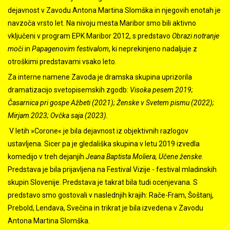
dejavnost v Zavodu Antona Martina Slomška in njegovih enotah je
navzoča vrsto let. Na nivoju mesta Maribor smo bili aktivno
vključeni v program EPK Maribor 2012, s predstavo
Obrazi notranje
moči
in
Papagenovim festivalom
, ki neprekinjeno nadaljuje z
otroškimi predstavami vsako leto.
Za interne namene Zavoda je dramska skupina uprizorila
dramatizacijo svetopisemskih zgodb:
Visoka pesem 2019;
Časarnica pri gospe Ažbeti (2021); Ženske v Svetem pismu (2022);
Mirjam 2023; Ovčka saja (2023).
V letih »Corone« je bila dejavnost iz objektivnih razlogov
ustavljena. Sicer pa je gledališka skupina v letu 2019 izvedla
komedijo v treh dejanjih
Jeana Baptista Moliera, Učene ženske
.
Predstava je bila prijavljena na Festival Vizije - festival mladinskih
skupin Slovenije. Predstava je takrat bila tudi ocenjevana. S
predstavo smo gostovali v naslednjih krajih: Rače-Fram, Šoštanj,
Prebold, Lendava, Svečina in trikrat je bila izvedena v Zavodu
Antona Martina Slomška.