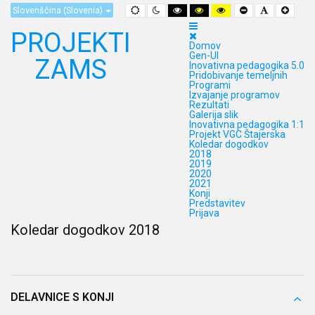
Default
Night
High
High
High
Set
Set
Set
Slovenščina (Slovenia)
mode
mode
Contrast
Contrast
Contrast
Smaller
Default
Larger
Black
Black
Yellow
Font
Font
Font
PROJEKTI
White
Yellow
Black
mode
mode
mode
Domov
Gen-UI
ZAMS
Inovativna pedagogika 5.0
Pridobivanje temeljnih
Programi
Izvajanje programov
Rezultati
Galerija slik
Inovativna pedagogika 1:1
Projekt VGC Štajerska
Koledar dogodkov
2018
2019
2020
2021
Konji
Predstavitev
Prijava
Koledar dogodkov 2018
DELAVNICE S KONJI