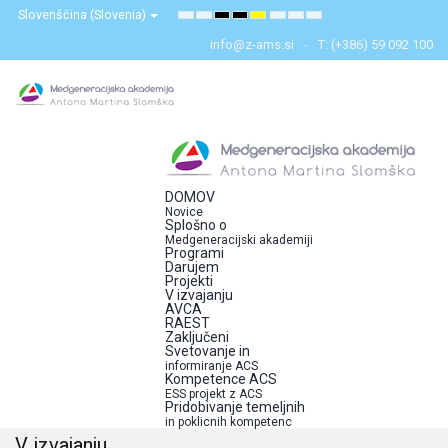
Slovenščina (Slovenia)
Default
Night
High
High
High
Set
Set
Set
mode
mode
Contrast
Contrast
Contrast
Smaller
Default
Larger
Black
Black
Yellow
Font
Font
Font
info@z-ams.si
T: (+386) 59 092 100
White
Yellow
Black
mode
mode
mode
DOMOV
Novice
Splošno o
Medgeneracijski akademiji
Programi
Darujem
Projekti
V izvajanju
AVCA
RAEST
Zaključeni
Svetovanje in
informiranje ACS
Kompetence ACS
ESS projekt z ACS
Pridobivanje temeljnih
in poklicnih kompetenc
V izvajanju