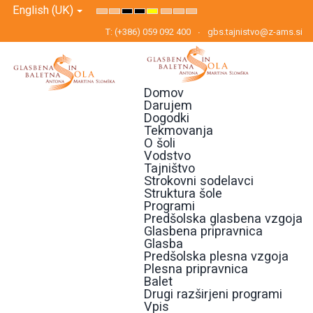
English (UK)
Default
Night
High
High
High
Set
Set
Set
mode
mode
Contrast
Contrast
Contrast
Smaller
Default
Larger
T: (+386) 059 092 400
gbs.tajnistvo@z-ams.si
Black
Black
Yellow
Font
Font
Font
White
Yellow
Black
mode
mode
mode
Domov
Darujem
Dogodki
Tekmovanja
O šoli
Vodstvo
Tajništvo
Strokovni sodelavci
Struktura šole
Programi
Predšolska glasbena vzgoja
Glasbena pripravnica
Glasba
Predšolska plesna vzgoja
Plesna pripravnica
Balet
Drugi razširjeni programi
Vpis