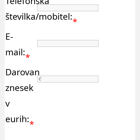
Telefonska
številka/mobitel:
*
E-
mail:
*
Darovan
znesek
v
eurih:
*