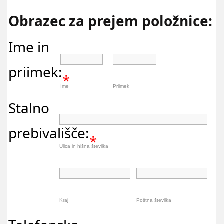
Obrazec za prejem položnice:
Ime in
priimek:
*
Ime
Priimek
Stalno
prebivališče:
*
Ulica in hišna številka
Kraj
Poštna številka