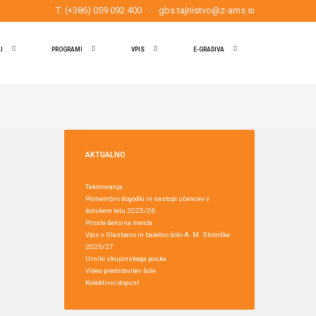
T: (+386) 059 092 400
gbs.tajnistvo@z-ams.si
I
PROGRAMI
VPIS
E-GRADIVA
AKTUALNO
Tekmovanja
Pomembni dogodki in nastopi učencev v
šolskem letu 2025/26
Prosta delovna mesta
Vpis v Glasbeno in baletno šolo A. M. Slomška
2026/27
Urniki skupinskega pouka
Video predstavitev šole
Kolektivni dopust