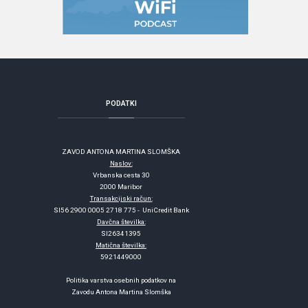
PODATKI
ZAVOD ANTONA MARTINA SLOMŠKA
Naslov:
Vrbanska cesta 30
2000 Maribor
Transakcijski račun:
SI56 2900 0005 2718 775 - UniCredit Bank
Davčna številka:
SI26341395
Matična številka:
5921449000
Politika varstva osebnih podatkov na
Zavodu Antona Martina Slomška