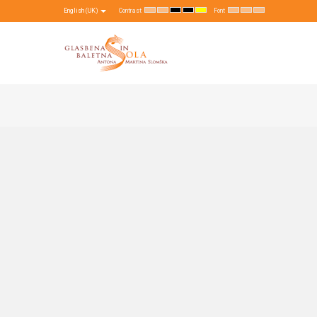
English (UK)
Contrast
Font
Default
Night
High
High
High
Set
Set
Set
mode
mode
Contrast
Contrast
Contrast
Smaller
Default
Larger
Black
Black
Yellow
Font
Font
Font
White
Yellow
Black
mode
mode
mode