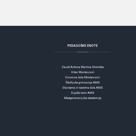
PEDAGOŠKE
ENOTE
Zavod Antona Martina Slomška
Vrtec Montessori
Osnovna šola Montessori
Škofijska gimnazija AMS
Glasbena in baletna šola AMS
Dijaški dom AMS
Medgeneracijska akademija