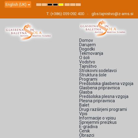
English (UK)
Default
Night
High
High
High
Set
Set
Set
mode
mode
Contrast
Contrast
Contrast
Smaller
Default
Larger
Black
Black
Yellow
Font
Font
Font
T: (+386) 059 092 400
gbs.tajnistvo@z-ams.si
White
Yellow
Black
mode
mode
mode
Domov
Darujem
Dogodki
Tekmovanja
O šoli
Vodstvo
Tajništvo
Strokovni sodelavci
Struktura šole
Programi
Predšolska glasbena vzgoja
Glasbena pripravnica
Glasba
Predšolska plesna vzgoja
Plesna pripravnica
Balet
Drugi razširjeni programi
Vpis
Informacije o vpisu
Sprejemni preizkus
E-gradiva
Cenik
Obrazci