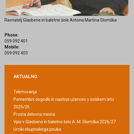
Ravnatelj Glasbene in baletne šole Antona Martina Slomška
Phone:
059 092 401
Mobile:
059 092 403
AKTUALNO
Tekmovanja
Pomembni dogodki in nastopi učencev v šolskem letu
2025/26
Prosta delovna mesta
Vpis v Glasbeno in baletno šolo A. M. Slomška 2026/27
Urniki skupinskega pouka