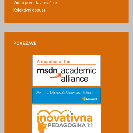
Video predstavitev šole
Kolektivni dopust
POVEZAVE