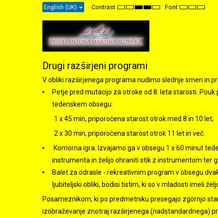
English (UK)
Contrast
Font
Default
Night
High
High
High
Set
Set
Set
mode
mode
Contrast
Contrast
Contrast
Smaller
Default
Larger
Black
Black
Yellow
Font
Font
Font
White
Yellow
Black
mode
mode
mode
Drugi razširjeni programi
V obliki razširjenega programa nudimo slednje smeri in 
Petje pred mutacijo za otroke od 8. leta starosti. Po
tedenskem obsegu:
1 x 45 min, priporočena starost otrok med 8 in 10 let;
2 x 30 min, priporočena starost otrok 11 let in več.
Komorna igra. Izvajamo ga v obsegu 1 x 60 minut tede
instrumenta in želijo ohraniti stik z instrumentom ter 
Balet za odrasle - rekreativnim program v obsegu dvakr
ljubiteljski obliki, bodisi tistim, ki so v mladosti imeli že
Posameznikom, ki po predmetniku presegajo zgornjo sta
izobraževanje znotraj razširjenega (nadstandardnega) p