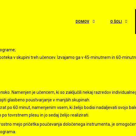
DOMOV
O ŠOLI
programe;
uk poteka v skupini treh učencev. Izvajamo ga v 45-minutnem in 60-minu
nsko. Namenjen je učencem, ki so zaključili nekaj razredov individualn
gojiti glasbeno poustvarjanje v manjših skupinah.
at po 60 minut, namenjenim vsem, ki želijo bodisi nadaljevati svojo bal
ljo po tovrstnem plesu in jo sedaj želijo realizirati.
rostno mejo pričetka poučevanja določenega instrumenta, je omogoče
rograma.