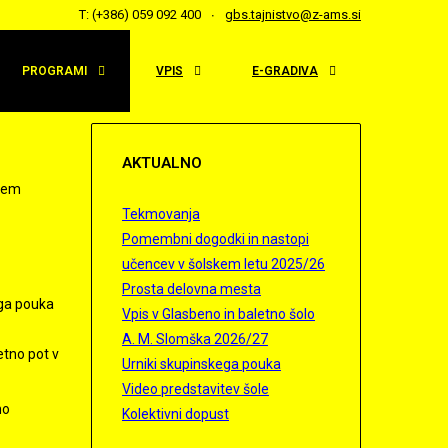
T: (+386) 059 092 400
gbs.tajnistvo@z-ams.si
PROGRAMI
VPIS
E-GRADIVA
AKTUALNO
tnem
Tekmovanja
Pomembni dogodki in nastopi
učencev v šolskem letu 2025/26
Prosta delovna mesta
ega pouka
Vpis v Glasbeno in baletno šolo
A. M. Slomška 2026/27
etno pot v
Urniki skupinskega pouka
Video predstavitev šole
no
Kolektivni dopust