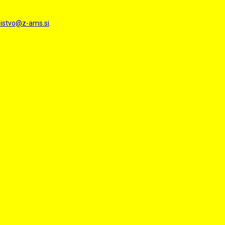
nistvo@z-ams.si
.