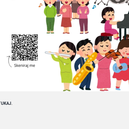
TU
KAJ
.