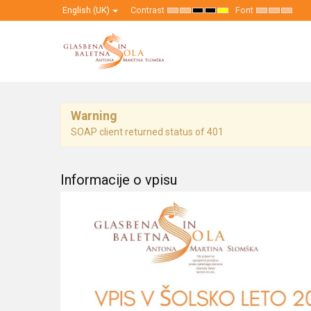
English (UK)
Contrast
Font
Default
Night
High
High
High
Set
Set
Set
mode
mode
Contrast
Contrast
Contrast
Smaller
Default
Larger
Black
Black
Yellow
Font
Font
Font
White
Yellow
Black
mode
mode
mode
Warning
SOAP client returned status of 401
Informacije o vpisu