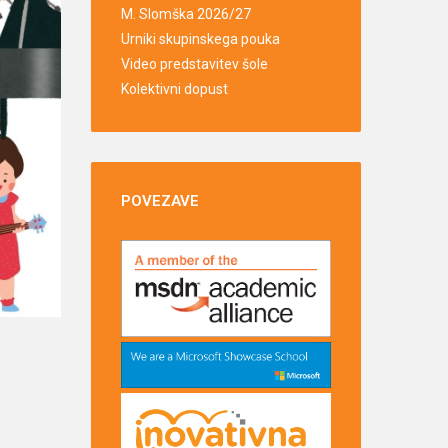
M. Slomška 2026/27
Urniki skupinskega pouka
Video predstavitev šole
Kolektivni dopust
POVEZAVE