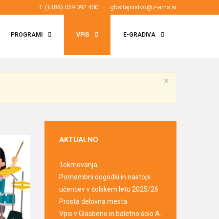
T: (+386) 059 092 400
gbs.tajnistvo@z-ams.si
PROGRAMI
VPIS
E-GRADIVA
×
AKTUALNO
Tekmovanja
Pomembni dogodki in nastopi
učencev v šolskem letu 2025/26
Prosta delovna mesta
Vpis v Glasbeno in baletno šolo A.