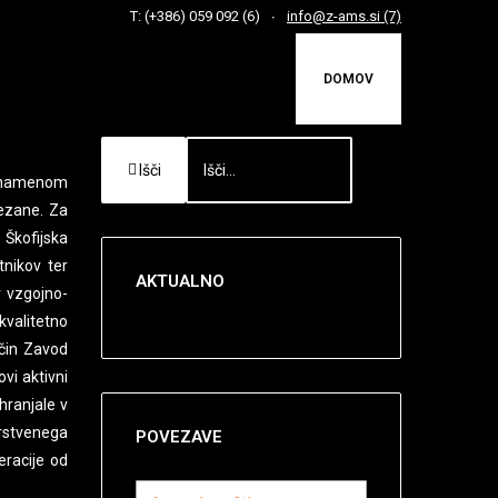
T: (+386) 059 092 (6)
info@z-ams.si (7)
DOMOV
Išči
z namenom
vezane. Za
 Škofijska
tnikov ter
AKTUALNO
v vzgojno-
kvalitetno
ačin Zavod
vi aktivni
ohranjale v
rstvenega
POVEZAVE
eracije od