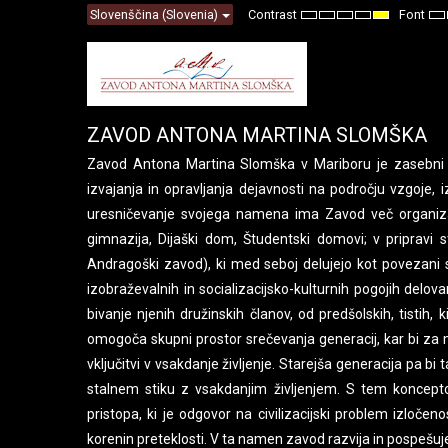
Slovenščina (Slovenia)
Contrast
Font
Default
Night
High
High
High
Se
mode
mode
Contrast
Contrast
Contrast
Sm
Black
Black
Yellow
F
White
Yellow
Black
mode
mode
mode
ZAVOD ANTONA MARTINA SLOMŠKA
Zavod Antona Martina Slomška v Mariboru je zasebni z
izvajanja in opravljanja dejavnosti na področju vzgoje, 
uresničevanje svojega namena ima Zavod več organizaci
gimnazija, Dijaški dom, Študentski domovi; v pripravi s
Andragoški zavod), ki med seboj delujejo kot povezani si
izobraževalnih in socializacijsko-kulturnih pogojih delova
bivanje njenih družinskih članov, od predšolskih, tistih, 
omogoča skupni prostor srečevanja generacij, kar bi za m
vključitvi v vsakdanje življenje. Starejša generacija pa bi t
stalnem stiku z vsakdanjim življenjem. S tem koncep
pristopa, ki je odgovor na civilizacijski problem izloče
korenin preteklosti. V ta namen zavod razvija in pospešuj