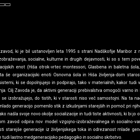
t
Set
Set
aller
Default
Larger
ont
Font
Font
avod, ki je bil ustanovljen leta 1995 s strani Nadškofije Maribor 
izobraževanja, socialne, kulturne in drugih dejavnosti, ki so s tem po
jskih enot (Hiša otrok-vrtec montessori, Glasbena in baletna šola,
ta še organizacijski enoti Osnovna šola in Hiša življenja-dom staros
stemi, ki se dopolnjujejo in podpirajo, tako v materialnih, kakor tudi 
nja. Cilj Zavoda je, da aktivni generaciji prebivalstva omogoči varno in 
ki se izobražujejo, do tistih, ki v starosti niso več samostojni. Na ta n
lado generacijo pomenilo stik z izkušnjami starejših in pomoč pri njiho
ako našla svoje novo okolje socializacije in tudi tiste aktivnosti, ki bi jo 
tom zavod odpira nov model vzgojno-izobraževalnega in socialno-va
nosti starejše generacije iz življenjskega toka in odrezanost mlade gen
e tudi lastno medgeneracijsko pedagogiko in socialno skrbstvo.