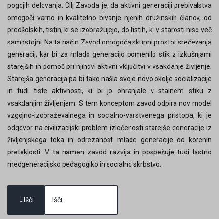
pogojih delovanja. Cilj Zavoda je, da aktivni generaciji prebivalstva
omogoči varno in kvalitetno bivanje njenih družinskih članov, od
predšolskih, tistih, ki se izobražujejo, do tistih, ki v starosti niso več
samostojni. Na ta način Zavod omogoča skupni prostor srečevanja
generacij, kar bi za mlado generacijo pomenilo stik z izkušnjami
starejših in pomoč pri njihovi aktivni vključitvi v vsakdanje življenje.
Starejša generacija pa bi tako našla svoje novo okolje socializacije
in tudi tiste aktivnosti, ki bi jo ohranjale v stalnem stiku z
vsakdanjim življenjem. S tem konceptom zavod odpira nov model
vzgojno-izobraževalnega in socialno-varstvenega pristopa, ki je
odgovor na civilizacijski problem izločenosti starejše generacije iz
življenjskega toka in odrezanost mlade generacije od korenin
preteklosti. V ta namen zavod razvija in pospešuje tudi lastno
medgeneracijsko pedagogiko in socialno skrbstvo.
Išči