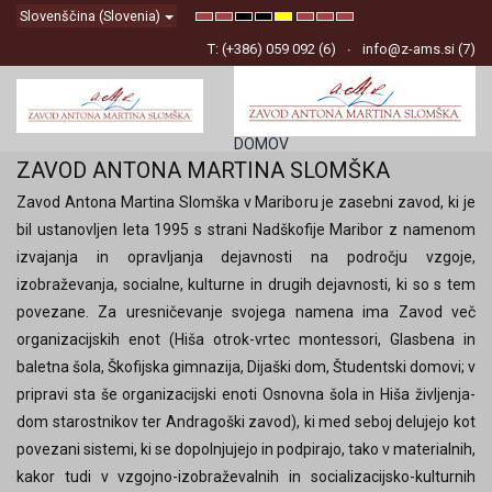
Slovenščina (Slovenia)
Default
Night
High
High
High
Set
Set
Set
mode
mode
Contrast
Contrast
Contrast
Smaller
Default
Larger
Black
Black
Yellow
Font
Font
Font
T: (+386) 059 092 (6)
info@z-ams.si (7)
White
Yellow
Black
mode
mode
mode
DOMOV
ZAVOD ANTONA MARTINA SLOMŠKA
Zavod Antona Martina Slomška v Mariboru je zasebni zavod, ki je
bil ustanovljen leta 1995 s strani Nadškofije Maribor z namenom
izvajanja in opravljanja dejavnosti na področju vzgoje,
izobraževanja, socialne, kulturne in drugih dejavnosti, ki so s tem
povezane. Za uresničevanje svojega namena ima Zavod več
organizacijskih enot (Hiša otrok-vrtec montessori, Glasbena in
baletna šola, Škofijska gimnazija, Dijaški dom, Študentski domovi; v
pripravi sta še organizacijski enoti Osnovna šola in Hiša življenja-
dom starostnikov ter Andragoški zavod), ki med seboj delujejo kot
povezani sistemi, ki se dopolnjujejo in podpirajo, tako v materialnih,
kakor tudi v vzgojno-izobraževalnih in socializacijsko-kulturnih