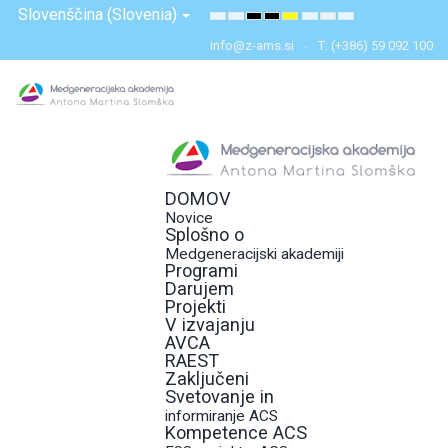
Slovenščina (Slovenia)
Default
Night
High
High
High
Set
Set
Set
mode
mode
Contrast
Contrast
Contrast
Smaller
Default
Larger
info@z-ams.si
T: (+386) 59 092 100
Black
Black
Yellow
Font
Font
Font
White
Yellow
Black
mode
mode
mode
DOMOV
Novice
Splošno o
Medgeneracijski akademiji
Programi
Darujem
Projekti
V izvajanju
AVCA
RAEST
Zaključeni
Svetovanje in
informiranje ACS
Kompetence ACS