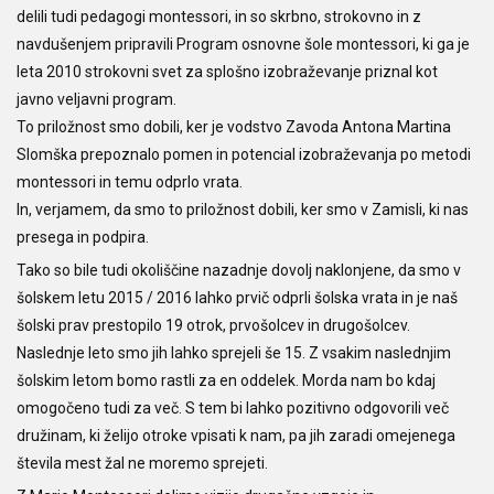
delili tudi pedagogi montessori, in so skrbno, strokovno in z
navdušenjem pripravili Program osnovne šole montessori, ki ga je
leta 2010 strokovni svet za splošno izobraževanje priznal kot
javno veljavni program.
To priložnost smo dobili, ker je vodstvo Zavoda Antona Martina
Slomška prepoznalo pomen in potencial izobraževanja po metodi
montessori in temu odprlo vrata.
In, verjamem, da smo to priložnost dobili, ker smo v Zamisli, ki nas
presega in podpira.
Tako so bile tudi okoliščine nazadnje dovolj naklonjene, da smo v
šolskem letu 2015 / 2016 lahko prvič odprli šolska vrata in je naš
šolski prav prestopilo 19 otrok, prvošolcev in drugošolcev.
Naslednje leto smo jih lahko sprejeli še 15. Z vsakim naslednjim
šolskim letom bomo rastli za en oddelek. Morda nam bo kdaj
omogočeno tudi za več. S tem bi lahko pozitivno odgovorili več
družinam, ki želijo otroke vpisati k nam, pa jih zaradi omejenega
števila mest žal ne moremo sprejeti.