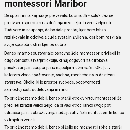
montessori Maribor
Se spomnimo, kaj nas je prevevalo, ko smo šli v šolo? Jaz se
predvsem spomnim navdušenja in veselja. In vedoželjnosti.
Tudi vere in zaupanja, da bo šola prostor, kjer bom lahko
raziskovala in odkrivala čuda sveta in življenja, kjer bom razvijala
svoje sposobnosti in kjer bo dobro.
Danes imamo soustvarjalci osnovne šole montessori privilegij in
odgovornost ustvarjati okolje, ki naj odgovori na otrokova
pričakovanja in zaupanje na najboljši možni način. Okolje, v
katerem vlada spoštovanje, osebno, medsebojno in do stvari,
stvarstva. Okolje, ki je prostor svobode, odgovornosti,
samostojnosti, sodelovanja in miru.
To priložnost smo dobili, ker so starši otrok v vrtcu montessori že
pred leti izrazili veliko željo, da bi vaši otroci lahko svojo pot
odraščanja in izobraževanja nadaljevali v šoli montessori. In ker so
vztrajali in verjeli.
To priložnost smo dobili, ker so si željo po možnosti izbire s starši