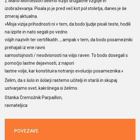
Z Mario Montessori delimo vizijo drugačne vzgoje in
izobraževanja. Pisala jo je pred več kot pol stoletja, danes je še
zmeraj aktualna.
»Moja vizija prihodnosti ni v tem, da bodo ljudje pisali teste, hodili
na izpite in nato segali po vedno
višjih nazivih ter certifikatih…, ampak v tem, da bodo posamezniki
prehajali iz ene ravni
samostojnosti / neodvisnosti na višjo raven. To bodo dosegali s
pomočjo lastne dejavnosti, z napori
lastne volje, kar konstituira notranjo evolucijo posameznika.«
Želim, da s šolo in šolarji rastemo učitelji in starši in skupaj
ustvarjamo svet, kakršnega si želimo.
Stanka Čremožnik Parpaillon,
ravnateljica
POVEZAVE