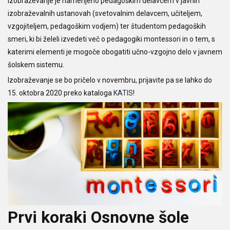
Izobraževanje je namenjeno pedagoškim delavcem v javnih
izobraževalnih ustanovah (svetovalnim delavcem, učiteljem,
vzgojiteljem, pedagoškim vodjem) ter študentom pedagoških
smeri, ki bi želeli izvedeti več o pedagogiki montessori in o tem, s
katerimi elementi je mogoče obogatiti učno-vzgojno delo v javnem
šolskem sistemu.
Izobraževanje se bo pričelo v novembru, prijavite pa se lahko do
15. oktobra 2020 preko kataloga
KATIS
!
Prvi koraki Osnovne šole