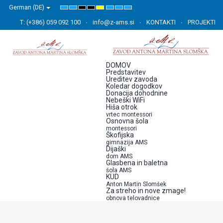
German (DE)
Default
Night
High
High
High
Set
Set
Set
mode
mode
Contrast
Contrast
Contrast
Smaller
Default
Larger
Black
Black
Yellow
Font
Font
Font
T: (+386) 059 092 100
info@z-ams.si
KONTAKTI
PROJEKTI
White
Yellow
Black
mode
mode
mode
DOMOV
Predstavitev
Ureditev zavoda
Koledar dogodkov
Donacija dohodnine
Nebeški WiFi
Hiša otrok
vrtec montessori
Osnovna šola
montessori
Škofijska
gimnazija AMS
Dijaški
dom AMS
Glasbena in baletna
šola AMS
KUD
Anton Martin Slomšek
Za streho in nove zmage!
obnova telovadnice