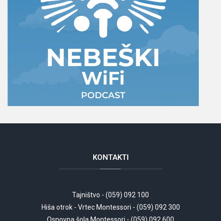
KONTAKTI
Tajništvo - (059) 092 100
Hiša otrok - Vrtec Montessori - (059) 092 300
Osnovna šola Montessori - (059) 092 600