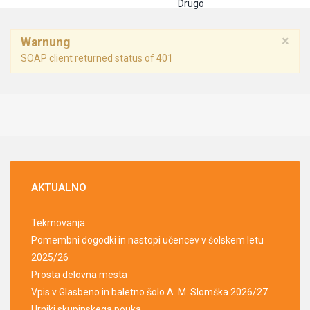
Drugo
×
Warnung
SOAP client returned status of 401
AKTUALNO
Tekmovanja
Pomembni dogodki in nastopi učencev v šolskem letu
2025/26
Prosta delovna mesta
Vpis v Glasbeno in baletno šolo A. M. Slomška 2026/27
Urniki skupinskega pouka