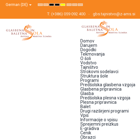
German (DE)
Default
Night
High
High
High
Set
Set
Set
mode
mode
Contrast
Contrast
Contrast
Smaller
Default
Larger
Black
Black
Yellow
Font
Font
Font
T: (+386) 059 092 400
gbs.tajnistvo@z-ams.si
White
Yellow
Black
mode
mode
mode
Domov
Darujem
Dogodki
Tekmovanja
O šoli
Vodstvo
Tajništvo
Strokovni sodelavci
Struktura šole
Programi
Predšolska glasbena vzgoja
Glasbena pripravnica
Glasba
Predšolska plesna vzgoja
Plesna pripravnica
Balet
Drugi razširjeni programi
Vpis
Informacije o vpisu
Sprejemni preizkus
E-gradiva
Cenik
Obrazci