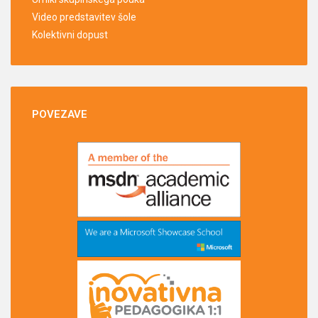
Video predstavitev šole
Kolektivni dopust
POVEZAVE