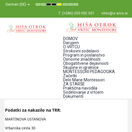
German (DE)
Default
Night
High
High
High
Set
Set
Set
mode
mode
Contrast
Contrast
Contrast
Smaller
Default
Larger
Black
Black
Yellow
Font
Font
Font
T: (+386) 059 092 301
vrtec@z-ams.si
White
Yellow
Black
mode
mode
mode
DOMOV
Darujem
O VRTCU
Strokovni sodelavci
Program in poslanstvo
Osnovne značilnosti
Obogatitvene dejavnosti
Skupine in igralnice
MONTESSORI PEDAGOGIKA
Začetki
Delo Marie Montessori
ZA STARŠE
Praktična navodila
Sodelovanje z vrtcem
Dokumenti
Podatki za nakazilo na TRR:
MARTINOVA USTANOVA
Vrbanska cesta 30