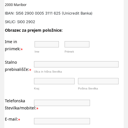
2000 Maribor
IBAN: SI56 2900 0005 3111 625
(Unicredit Banka)
SKLIC: SI00 2902
Obrazec za prejem položnice:
Ime in
priimek:
*
Ime
Priimek
Stalno
prebivališče:
*
Ulica in hišna številka
Kraj
Poštna številka
Telefonska
številka/mobitel:
*
E-mail:
*