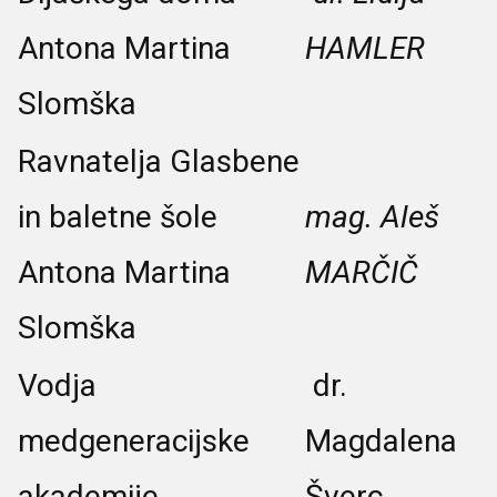
Antona Martina
HAMLER
Slomška
Ravnatelja Glasbene
in baletne šole
mag. Aleš
Antona Martina
MARČIČ
Slomška
Vodja
dr.
medgeneracijske
Magdalena
akademije
Šverc