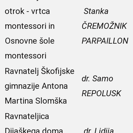
otrok - vrtca
Stanka
montessori in
ČREMOŽNIK
Osnovne šole
PARPAILLON
montessori
Ravnatelj Škofijske
dr. Samo
gimnazije Antona
REPOLUSK
Martina Slomška
Ravnateljica
Dijaškega doma
dr. Lidija