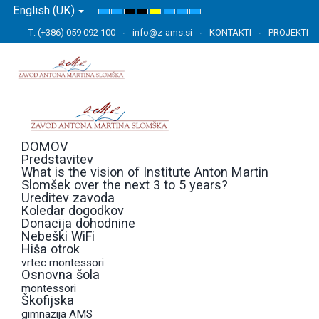
English (UK)
Default
Night
High
High
High
Set
Set
Set
mode
mode
Contrast
Contrast
Contrast
Smaller
Default
Larger
T: (+386) 059 092 100
info@z-ams.si
KONTAKTI
PROJEKTI
Black
Black
Yellow
Font
Font
Font
White
Yellow
Black
mode
mode
mode
DOMOV
Predstavitev
What is the vision of Institute Anton Martin
Slomšek over the next 3 to 5 years?
Ureditev zavoda
Koledar dogodkov
Donacija dohodnine
Nebeški WiFi
Hiša otrok
vrtec montessori
Osnovna šola
montessori
Škofijska
gimnazija AMS