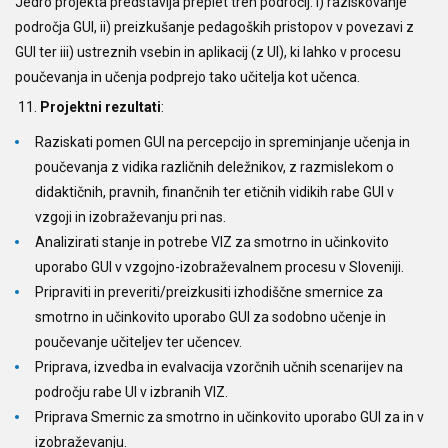
Jedro projekta predstavlja preplet treh področij: i) raziskovanje
področja GUI, ii) preizkušanje pedagoških pristopov v povezavi z
GUI ter iii) ustreznih vsebin in aplikacij (z UI), ki lahko v procesu
poučevanja in učenja podprejo tako učitelja kot učenca.
Projektni rezultati
:
Raziskati pomen GUI na percepcijo in spreminjanje učenja in
poučevanja z vidika različnih deležnikov, z razmislekom o
didaktičnih, pravnih, finančnih ter etičnih vidikih rabe GUI v
vzgoji in izobraževanju pri nas.
Analizirati stanje in potrebe VIZ za smotrno in učinkovito
uporabo GUI v vzgojno-izobraževalnem procesu v Sloveniji.
Pripraviti in preveriti/preizkusiti izhodiščne smernice za
smotrno in učinkovito uporabo GUI za sodobno učenje in
poučevanje učiteljev ter učencev.
Priprava, izvedba in evalvacija vzorčnih učnih scenarijev na
področju rabe UI v izbranih VIZ.
Priprava Smernic za smotrno in učinkovito uporabo GUI za in v
izobraževanju.