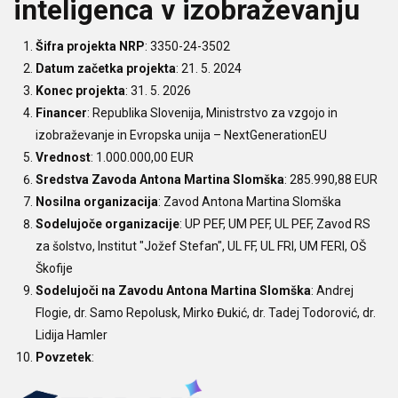
inteligenca v izobraževanju
Šifra projekta NRP
: 3350-24-3502
Datum začetka projekta
: 21. 5. 2024
Konec projekta
: 31. 5. 2026
Financer
: Republika Slovenija, Ministrstvo za vzgojo in
izobraževanje in Evropska unija – NextGenerationEU
Vrednost
: 1.000.000,00 EUR
Sredstva Zavoda Antona Martina Slomška
: 285.990,88 EUR
Nosilna organizacija
: Zavod Antona Martina Slomška
Sodelujoče organizacije
: UP PEF, UM PEF, UL PEF, Zavod RS
za šolstvo, Institut "Jožef Stefan", UL FF, UL FRI, UM FERI, OŠ
Škofije
Sodelujoči na Zavodu Antona Martina Slomška
: Andrej
Flogie, dr. Samo Repolusk, Mirko Đukić, dr. Tadej Todorović, dr.
Lidija Hamler
Povzetek
: