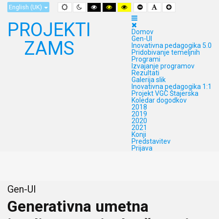
Default
Night
High
High
High
Set
Set
Set
English (UK)
mode
mode
Contrast
Contrast
Contrast
Smaller
Default
Larger
Black
Black
Yellow
Font
Font
Font
PROJEKTI
White
Yellow
Black
mode
mode
mode
Domov
Gen-UI
ZAMS
Inovativna pedagogika 5.0
Pridobivanje temeljnih
Programi
Izvajanje programov
Rezultati
Galerija slik
Inovativna pedagogika 1:1
Projekt VGC Štajerska
Koledar dogodkov
2018
2019
2020
2021
Konji
Predstavitev
Prijava
Gen-UI
Generativna umetna