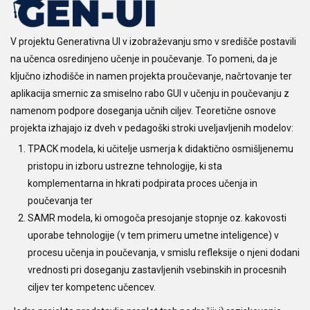
V projektu Generativna UI v izobraževanju smo v središče postavili
na učenca osredinjeno učenje in poučevanje. To pomeni, da je
ključno izhodišče in namen projekta proučevanje, načrtovanje ter
aplikacija smernic za smiselno rabo GUI v učenju in poučevanju z
namenom podpore doseganja učnih ciljev. Teoretične osnove
projekta izhajajo iz dveh v pedagoški stroki uveljavljenih modelov:
TPACK modela, ki učitelje usmerja k didaktično osmišljenemu
pristopu in izboru ustrezne tehnologije, ki sta
komplementarna in hkrati podpirata proces učenja in
poučevanja ter
SAMR modela, ki omogoča presojanje stopnje oz. kakovosti
uporabe tehnologije (v tem primeru umetne inteligence) v
procesu učenja in poučevanja, v smislu refleksije o njeni dodani
vrednosti pri doseganju zastavljenih vsebinskih in procesnih
ciljev ter kompetenc učencev.