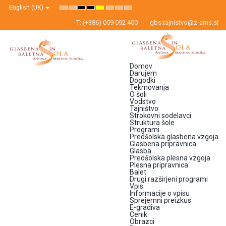
English (UK)
Default
Night
High
High
High
Set
Set
Set
mode
mode
Contrast
Contrast
Contrast
Smaller
Default
Larger
Black
Black
Yellow
Font
Font
Font
T: (+386) 059 092 400
gbs.tajnistvo@z-ams.si
White
Yellow
Black
mode
mode
mode
Domov
Darujem
Dogodki
Tekmovanja
O šoli
Vodstvo
Tajništvo
Strokovni sodelavci
Struktura šole
Programi
Predšolska glasbena vzgoja
Glasbena pripravnica
Glasba
Predšolska plesna vzgoja
Plesna pripravnica
Balet
Drugi razširjeni programi
Vpis
Informacije o vpisu
Sprejemni preizkus
E-gradiva
Cenik
Obrazci