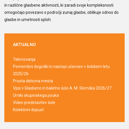
in različne glasbene aktivnosti, ki zaradi svoje kompleksnosti
omogočajo povezavo s področji zunaj glasbe, oblikuje odnos do
glasbe in umetnosti sploh.
AKTUALNO
Tekmovanja
Pomembni dogodki in nastopi učencev v šolskem letu
2025/26
Prosta delovna mesta
Vpis v Glasbeno in baletno šolo A. M. Slomška 2026/27
Urniki skupinskega pouka
Video predstavitev šole
Kolektivni dopust