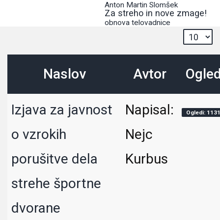
Anton Martin Slomšek
Za streho in nove zmage!
obnova telovadnice
Naslov
Avtor
Ogled
Izjava za javnost
Napisal:
Ogledi: 113
o vzrokih
Nejc
porušitve dela
Kurbus
strehe športne
dvorane