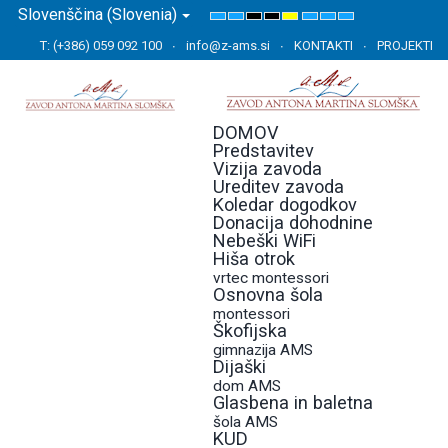
Slovenščina (Slovenia)
Default
Night
High
High
High
Set
Set
Set
mode
mode
Contrast
Contrast
Contrast
Smaller
Default
Larger
T: (+386) 059 092 100
info@z-ams.si
KONTAKTI
PROJEKTI
Black
Black
Yellow
Font
Font
Font
White
Yellow
Black
mode
mode
mode
DOMOV
Predstavitev
Vizija zavoda
Ureditev zavoda
Koledar dogodkov
Donacija dohodnine
Nebeški WiFi
Hiša otrok
vrtec montessori
Osnovna šola
montessori
Škofijska
gimnazija AMS
Dijaški
dom AMS
Glasbena in baletna
šola AMS
KUD