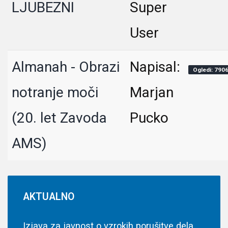
LJUBEZNI
Super
User
Almanah - Obrazi
Napisal:
Ogledi: 790
notranje moči
Marjan
(20. let Zavoda
Pucko
AMS)
AKTUALNO
Izjava za javnost o vzrokih porušitve dela