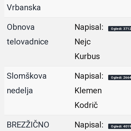
Vrbanska
Obnova
Napisal:
Ogledi: 371
telovadnice
Nejc
Kurbus
Slomškova
Napisal:
Ogledi: 266
nedelja
Klemen
Kodrič
BREZŽIČNO
Napisal:
Ogledi: 401