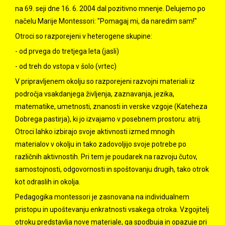
na 69. seji dne 16. 6. 2004 dal pozitivno mnenje. Delujemo po
načelu Marije Montessori: "Pomagaj mi, da naredim sam!"
Otroci so razporejeni v heterogene skupine:
- od prvega do tretjega leta (jasli)
- od treh do vstopa v šolo (vrtec)
V pripravljenem okolju so razporejeni razvojni materiali iz
področja vsakdanjega življenja, zaznavanja, jezika,
matematike, umetnosti, znanosti in verske vzgoje (Kateheza
Dobrega pastirja), ki jo izvajamo v posebnem prostoru: atrij.
Otroci lahko izbirajo svoje aktivnosti izmed mnogih
materialov v okolju in tako zadovoljijo svoje potrebe po
različnih aktivnostih. Pri tem je poudarek na razvoju čutov,
samostojnosti, odgovornosti in spoštovanju drugih, tako otrok
kot odraslih in okolja.
Pedagogika montessori je zasnovana na individualnem
pristopu in upoštevanju enkratnosti vsakega otroka. Vzgojitelj
otroku predstavlja nove materiale, ga spodbuja in opazuje pri