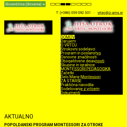
Slovenščina (Slovenia)
Default
Night
High
High
High
Set
Set
Set
mode
mode
Contrast
Contrast
Contrast
Smaller
Default
Larger
Black
Black
Yellow
Font
Font
Font
T: (+386) 059 092 301
vrtec@z-ams.si
White
Yellow
Black
mode
mode
mode
DOMOV
Darujem
O VRTCU
Strokovni sodelavci
Program in poslanstvo
Osnovne značilnosti
Obogatitvene dejavnosti
Skupine in igralnice
MONTESSORI PEDAGOGIKA
Začetki
Delo Marie Montessori
ZA STARŠE
Praktična navodila
Sodelovanje z vrtcem
Dokumenti
AKTUALNO
POPOLDANSKI PROGRAM MONTESSORI ZA OTROKE