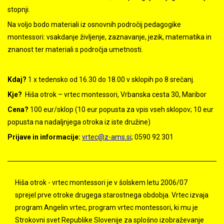
stopnji.
Na voljo bodo materiali iz osnovnih področij pedagogike
montessori: vsakdanje življenje, zaznavanje, jezik, matematika in
znanost ter materiali s področja umetnosti.
Kdaj?
1 x tedensko od 16.30 do 18.00 v sklopih po 8 srečanj.
Kje?
Hiša otrok – vrtec montessori, Vrbanska cesta 30, Maribor
Cena?
100 eur/sklop (10 eur popusta za vpis vseh sklopov; 10 eur
popusta na nadaljnjega otroka iz iste družine)
Prijave in informacije:
vrtec@z-ams.si
; 0590 92 301
Hiša otrok - vrtec montessori je v šolskem letu 2006/07
sprejel prve otroke drugega starostnega obdobja. Vrtec izvaja
program Angelin vrtec, program vrtec montessori, ki mu je
Strokovni svet Republike Slovenije za splošno izobraževanje