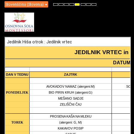
Slovenščina (Slovenia)
Default
Night
High
High
High
Set
Set
Set
mode
mode
Contrast
Contrast
Contrast
Smaller
Default
Larger
Black
Black
Yellow
Font
Font
Font
White
Yellow
Black
mode
mode
mode