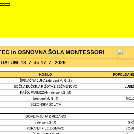
t
Set
Set
aller
Default
Larger
ont
Font
Font