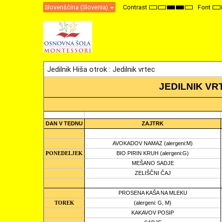
Slovenščina (Slovenia)
Contrast
Font
Default
Night
High
High
High
Se
mode
mode
Contrast
Contrast
Contrast
Sm
Black
Black
Yellow
F
White
Yellow
Black
mode
mode
mode