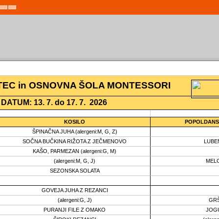
t
Set
Set
aller
Default
Larger
ont
Font
Font