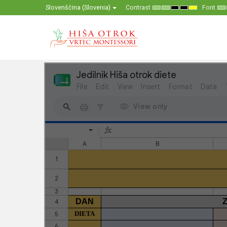
Slovenščina (Slovenia)
Contrast
Font
Default
Night
High
High
High
Se
mode
mode
Contrast
Contrast
Contrast
Sm
Black
Black
Yellow
F
White
Yellow
Black
mode
mode
mode