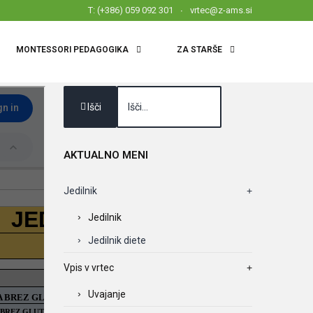
T: (+386) 059 092 301
vrtec@z-ams.si
MONTESSORI PEDAGOGIKA
ZA STARŠE
Išči
AKTUALNO
MENI
Jedilnik
Jedilnik
Jedilnik diete
Vpis v vrtec
Uvajanje