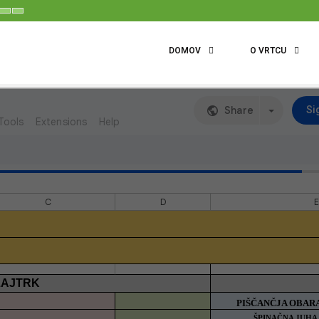
t
Set
Set
aller
Default
Larger
ont
Font
Font
DOMOV
O VRTCU