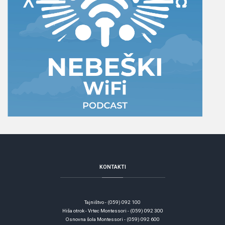
KONTAKTI
Tajništvo - (059) 092 100
Hiša otrok - Vrtec Montessori - (059) 092 300
Osnovna šola Montessori - (059) 092 600