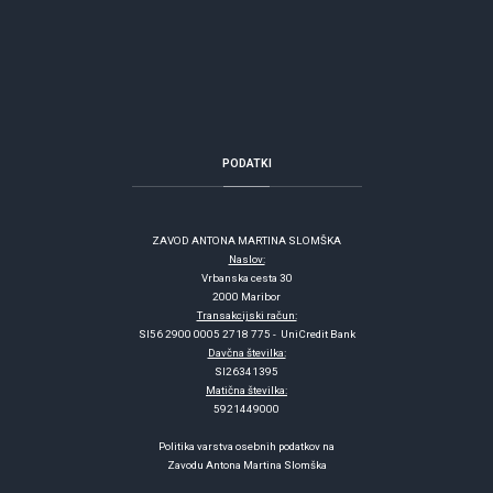
PODATKI
ZAVOD ANTONA MARTINA SLOMŠKA
Naslov:
Vrbanska cesta 30
2000 Maribor
Transakcijski račun:
SI56 2900 0005 2718 775 - UniCredit Bank
Davčna številka:
SI26341395
Matična številka:
5921449000
Politika varstva osebnih podatkov na
Zavodu Antona Martina Slomška