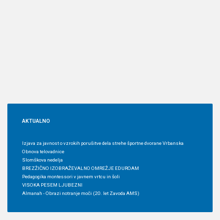
AKTUALNO
Izjava za javnost o vzrokih porušitve dela strehe športne dvorane Vrbanska
Obnova telovadnice
Slomškova nedelja
BREZŽIČNO IZOBRAŽEVALNO OMREŽJE EDUROAM
Pedagogika montessori v javnem vrtcu in šoli
VISOKA PESEM LJUBEZNI
Almanah - Obrazi notranje moči (20. let Zavoda AMS)