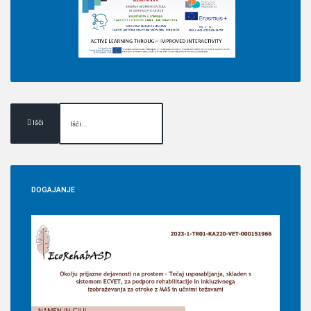
Išči
DOGAJANJE