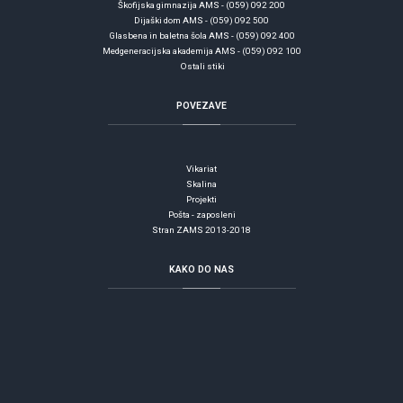
Škofijska gimnazija AMS - (059) 092 200
Dijaški dom AMS - (059) 092 500
Glasbena in baletna šola AMS - (059) 092 400
Medgeneracijska akademija AMS - (059) 092 100
Ostali stiki
POVEZAVE
Vikariat
Skalina
Projekti
Pošta - zaposleni
Stran ZAMS 2013-2018
KAKO
DO NAS