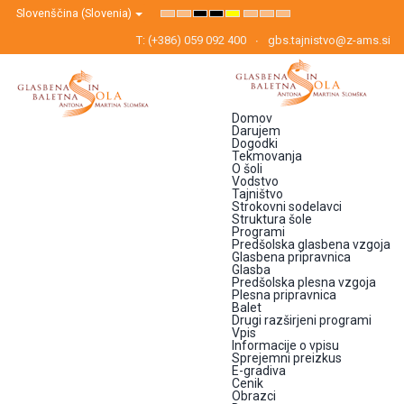
Slovenščina (Slovenia)
Default
Night
High
High
High
Set
Set
Set
mode
mode
Contrast
Contrast
Contrast
Smaller
Default
Larger
Black
Black
Yellow
Font
Font
Font
T: (+386) 059 092 400
gbs.tajnistvo@z-ams.si
White
Yellow
Black
mode
mode
mode
Domov
Darujem
Dogodki
Tekmovanja
O šoli
Vodstvo
Tajništvo
Strokovni sodelavci
Struktura šole
Programi
Predšolska glasbena vzgoja
Glasbena pripravnica
Glasba
Predšolska plesna vzgoja
Plesna pripravnica
Balet
Drugi razširjeni programi
Vpis
Informacije o vpisu
Sprejemni preizkus
E-gradiva
Cenik
Obrazci