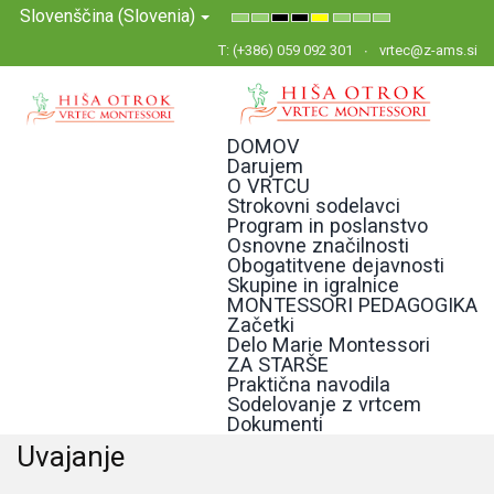
Slovenščina (Slovenia)
Default
Night
High
High
High
Set
Set
Set
mode
mode
Contrast
Contrast
Contrast
Smaller
Default
Larger
T: (+386) 059 092 301
vrtec@z-ams.si
Black
Black
Yellow
Font
Font
Font
White
Yellow
Black
mode
mode
mode
DOMOV
Darujem
O VRTCU
Strokovni sodelavci
Program in poslanstvo
Osnovne značilnosti
Obogatitvene dejavnosti
Skupine in igralnice
MONTESSORI PEDAGOGIKA
Začetki
Delo Marie Montessori
ZA STARŠE
Praktična navodila
Sodelovanje z vrtcem
Dokumenti
Uvajanje