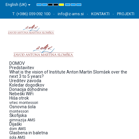
English (UK)
Default
Night
High
High
High
Set
Set
Set
mode
mode
Contrast
Contrast
Contrast
Smaller
Default
Larger
Black
Black
Yellow
Font
Font
Font
T: (+386) 059 092 100
info@z-ams.si
KONTAKTI
PROJEKTI
White
Yellow
Black
mode
mode
mode
DOMOV
Predstavitev
What is the vision of Institute Anton Martin Slomšek over the
next 3 to 5 years?
Ureditev zavoda
Koledar dogodkov
Donacija dohodnine
Nebeški WiFi
Hiša otrok
vrtec montessori
Osnovna šola
montessori
Škofijska
gimnazija AMS
Dijaški
dom AMS
Glasbena in baletna
šola AMS