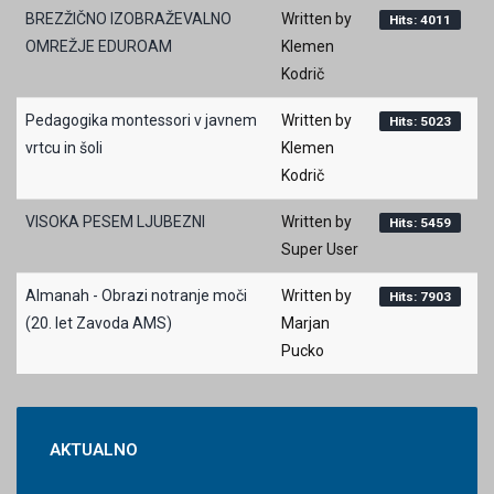
BREZŽIČNO IZOBRAŽEVALNO
Written by
Hits: 4011
OMREŽJE EDUROAM
Klemen
Kodrič
Pedagogika montessori v javnem
Written by
Hits: 5023
vrtcu in šoli
Klemen
Kodrič
VISOKA PESEM LJUBEZNI
Written by
Hits: 5459
Super User
Almanah - Obrazi notranje moči
Written by
Hits: 7903
(20. let Zavoda AMS)
Marjan
Pucko
AKTUALNO