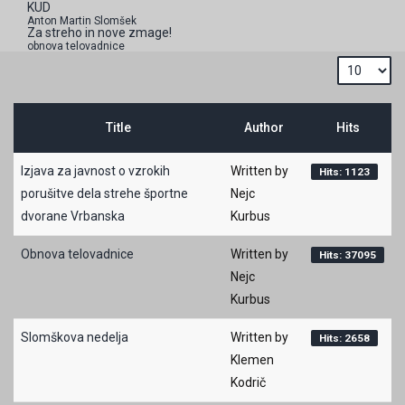
KUD
Anton Martin Slomšek
Za streho in nove zmage!
obnova telovadnice
Title
Author
Hits
Izjava za javnost o vzrokih
Written by
Hits: 1123
porušitve dela strehe športne
Nejc
dvorane Vrbanska
Kurbus
Obnova telovadnice
Written by
Hits: 37095
Nejc
Kurbus
Slomškova nedelja
Written by
Hits: 2658
Klemen
Kodrič