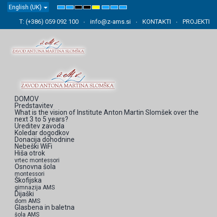
English (UK)
Default
Night
High
High
High
Set
Set
Set
mode
mode
Contrast
Contrast
Contrast
Smaller
Default
Larger
Black
Black
Yellow
Font
Font
Font
T: (+386) 059 092 100
info@z-ams.si
KONTAKTI
PROJEKTI
White
Yellow
Black
mode
mode
mode
DOMOV
Predstavitev
What is the vision of Institute Anton Martin Slomšek over the
next 3 to 5 years?
Ureditev zavoda
Koledar dogodkov
Donacija dohodnine
Nebeški WiFi
Hiša otrok
vrtec montessori
Osnovna šola
montessori
Škofijska
gimnazija AMS
Dijaški
dom AMS
Glasbena in baletna
šola AMS