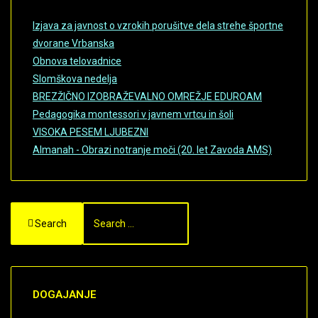
Izjava za javnost o vzrokih porušitve dela strehe športne
dvorane Vrbanska
Obnova telovadnice
Slomškova nedelja
BREZŽIČNO IZOBRAŽEVALNO OMREŽJE EDUROAM
Pedagogika montessori v javnem vrtcu in šoli
VISOKA PESEM LJUBEZNI
Almanah - Obrazi notranje moči (20. let Zavoda AMS)
Search
DOGAJANJE