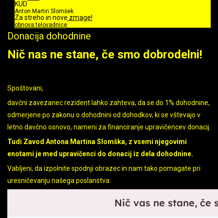
KUD
Anton Martin Slomšek
Za streho in nove zmage!
obnova telovadnice
Donacija dohodnine
Nič nas ne stane, če smo dobrodelni!
Spoštovani,
davčni zavezanec rezident lahko zahteva, da se do 1%
dohodnin
e,
odmerjene po zakonu o
dohodnin
i od dohodkov, ki se vštevajo v
letno davčno osnovo, nameni za financiranje upravičencev donacij.
Tudi Zavod Antona Martina Slomška, z vsemi njegovimi
enotami je med upravičenci do donacij iz dela
dohodnin
e.
Vabljeni, da izpolnite spodnji obrazec in nam tako pomagate pri
uresničevanju našega poslanstva: