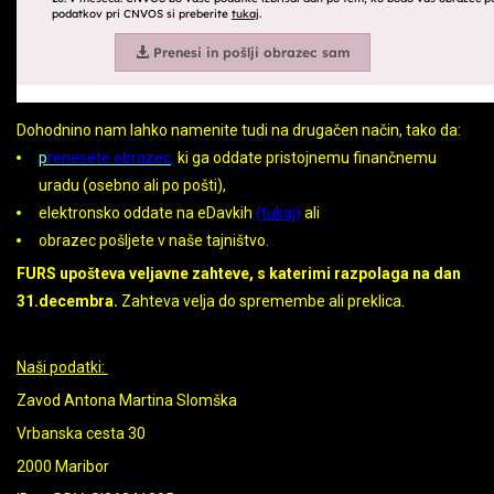
Dohodnino nam lahko namenite tudi na drugačen način, tako da:
p
renesete obrazec
,
ki ga oddate pristojnemu finančnemu
uradu (osebno ali po pošti),
elektronsko oddate na eDavkih
(
tukaj
)
ali
obrazec pošljete v naše tajništvo.
FURS upošteva veljavne zahteve, s katerimi razpolaga na dan
31.decembra.
Zahteva velja do spremembe ali preklica.
Naši podatki:
Zavod Antona Martina Slomška
Vrbanska cesta 30
2000 Maribor