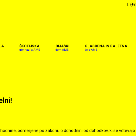
T: (+
LA
ŠKOFIJSKA
DIJAŠKI
GLASBENA IN BALETNA
gimnazija AMS
dom AMS
šola AMS
lni!
hodnin
e, odmerjene po zakonu o
dohodnin
i od dohodkov, ki se vštevajo