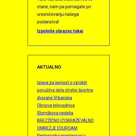
stane, nam pa pomagate pri
uresničevanju našega
poslanstva!
Izpolnite obrazec tukaj
AKTUALNO
Izjava za javnost o vzrokih
porušitve dela strehe športne
dvorane Vrbanska
Obnova telovadnice
Slomškova nedelja
BREZŽIČNO IZOBRAŽEVALNO
OMREŽJE EDUROAM
Pedagogika montessori v