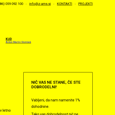
386) 059 092 100
info@z-ams.si
KONTAKTI
PROJEKTI
KUD
Anton Martin Slomšek
NIČ
VAS NE STANE, ČE STE
DOBRODELNI!
Vabljeni, da nam namenite 1%
dohodnine.
 v letno
Tako vas dobrodelnost nič ne