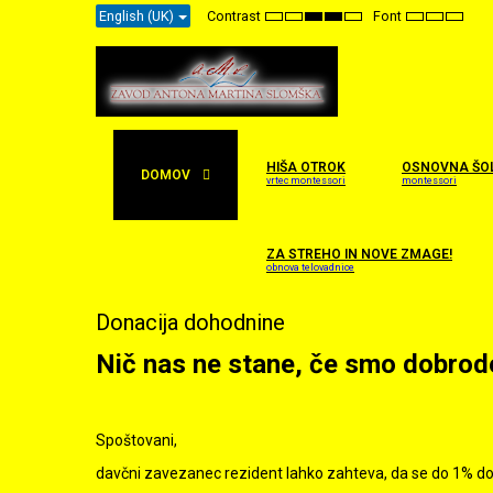
English (UK)
Contrast
Font
Default
Night
High
High
High
Set
Set
Set
mode
mode
Contrast
Contrast
Contrast
Smaller
Default
Larger
Black
Black
Yellow
Font
Font
Font
White
Yellow
Black
mode
mode
mode
HIŠA OTROK
OSNOVNA ŠO
DOMOV
vrtec montessori
montessori
ZA STREHO IN NOVE ZMAGE!
obnova telovadnice
Donacija dohodnine
Nič nas ne stane, če smo dobrode
Spoštovani,
davčni zavezanec rezident lahko zahteva, da se do 1%
do