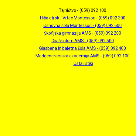
Tajništvo - (059) 092 100
Hiša otrok - Vrtec Montessori - (059) 092 300
Osnovna šola Montessori - (059) 092 600
Škofijska gimnazija AMS - (059) 092 200
Dijaški dom AMS - (059) 092 500
Glasbena in baletna šola AMS - (059) 092 400
Medgeneracijska akademija AMS - (059) 092 100
Ostali stiki