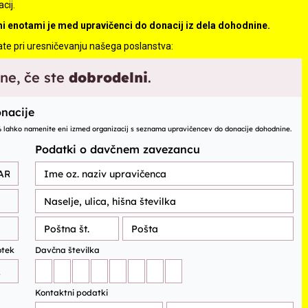
cij.
 enotami je med upravičenci do donacij iz dela
dohodnin
e.
ate pri uresničevanju našega poslanstva: