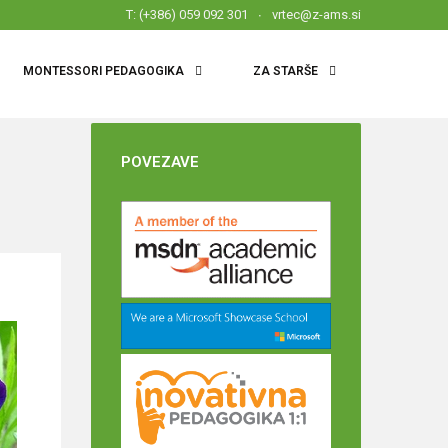
T: (+386) 059 092 301
vrtec@z-ams.si
MONTESSORI PEDAGOGIKA
ZA STARŠE
POVEZAVE