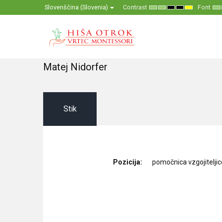
Slovenščina (Slovenia)
Contrast
Font
Default
Night
High
High
High
Se
mode
mode
Contrast
Contrast
Contrast
Sm
Black
Black
Yellow
F
White
Yellow
Black
mode
mode
mode
Matej Nidorfer
Stik
Pozicija:
pomočnica vzgojiteljice