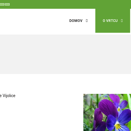
t
Set
Set
aller
Default
Larger
ont
Font
Font
DOMOV
O VRTCU
 Vijolice