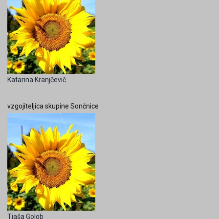
Katarina Kranjčevič
vzgojiteljica skupine Sončnice
Tjaša Golob