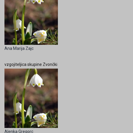
Ana Marija Zajc
vzgojiteljica skupine Zvončki
Alenka Gregorc