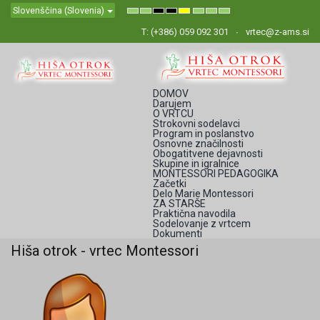
Slovenščina (Slovenia)
Default
Night
High
High
High
Set
Set
Set
mode
mode
Contrast
Contrast
Contrast
Smaller
Default
Larger
Black
Black
Yellow
Font
Font
Font
T: (+386) 059 092 301
vrtec@z-ams.si
White
Yellow
Black
mode
mode
mode
DOMOV
Darujem
O VRTCU
Strokovni sodelavci
Program in poslanstvo
Osnovne značilnosti
Obogatitvene dejavnosti
Skupine in igralnice
MONTESSORI PEDAGOGIKA
Začetki
Delo Marie Montessori
ZA STARŠE
Praktična navodila
Sodelovanje z vrtcem
Dokumenti
Hiša otrok - vrtec Montessori